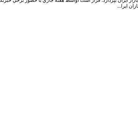
بازار ايران بپردازد. قرار است اواسط هفته جاري با حضور برخي خبرنگ
ن ايرا...