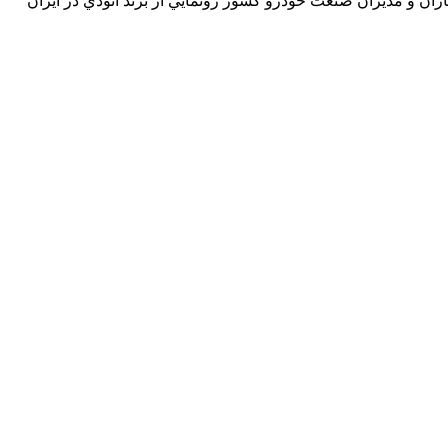
اران و مديران صنعت خودرو کشور رونمايي از برند آئودي در ايران