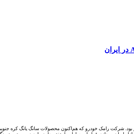
بود. شرکت رامک خودرو که هم‌‌اکنون محصولات سانگ يانگ کره جنو