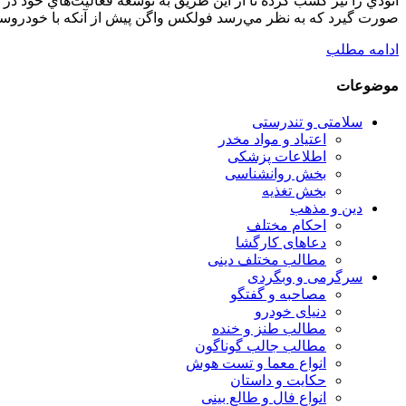
آئودي را نيز کسب کرده تا از اين طريق به توسعه فعاليت‌هاي خود در 
صورت گيرد که به نظر مي‌رسد فولکس واگن پيش از آنکه با خودروسازا
ادامه مطلب
موضوعات
سلامتی و تندرستی
اعتیاد و مواد مخدر
اطلاعات پزشکی
بخش روانشناسی
بخش تغذیه
دین و مذهب
احکام مختلف
دعاهای کارگشا
مطالب مختلف دینی
سرگرمی و وبگردی
مصاحبه و گفتگو
دنیای خودرو
مطالب طنز و خنده
مطالب جالب گوناگون
انواع معما و تست هوش
حکایت و داستان
انواع فال و طالع بینی