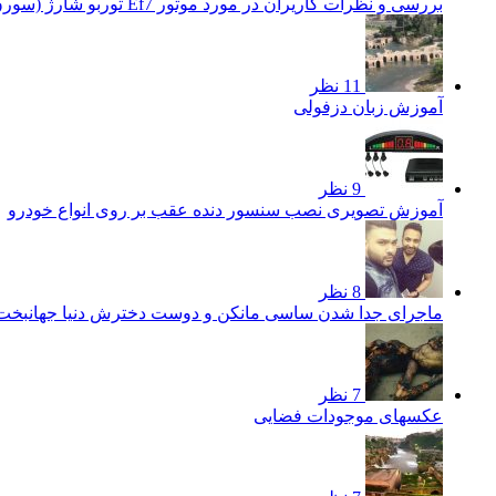
بررسی و نظرات کاریران در مورد موتور Ef7 توربو شارژ (سورن توربو)
11 نظر
آموزش زبان دزفولی
9 نظر
آموزش تصویری نصب سنسور دنده عقب بر روی انواع خودرو
8 نظر
ماجرای جدا شدن ساسی مانکن و دوست دخترش دنیا جهانبخ
7 نظر
عکسهای موجودات فضایی