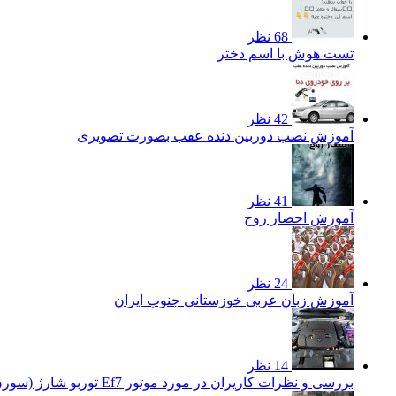
68 نظر
تست هوش با اسم دختر
42 نظر
آموزش نصب دوربین دنده عقب بصورت تصویری
41 نظر
آموزش احضار روح
24 نظر
آموزش زبان عربی خوزستانی جنوب ایران
14 نظر
بررسی و نظرات کاریران در مورد موتور Ef7 توربو شارژ (سورن توربو)