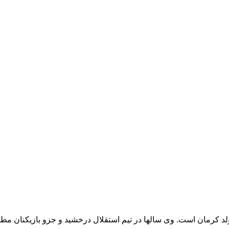
 معروف ایرانی میباشد که 31 سال دارد و متولد کرمان است. وی سالها در تیم استقلال درخشید