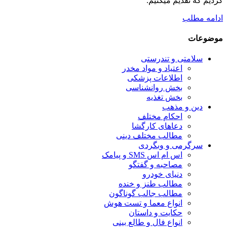
کردیم که تقدیم میکنیم.
ادامه مطلب
موضوعات
سلامتی و تندرستی
اعتیاد و مواد مخدر
اطلاعات پزشکی
بخش روانشناسی
بخش تغذیه
دین و مذهب
احکام مختلف
دعاهای کارگشا
مطالب مختلف دینی
سرگرمی و وبگردی
اس ام اس SMS و پیامک
مصاحبه و گفتگو
دنیای خودرو
مطالب طنز و خنده
مطالب جالب گوناگون
انواع معما و تست هوش
حکایت و داستان
انواع فال و طالع بینی