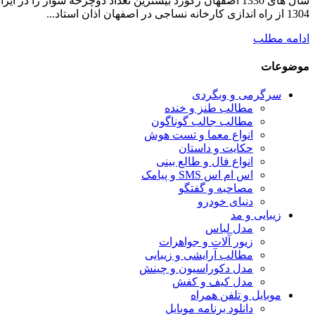
1304 از راه اندازی کارخانه نساجی در اصفهان اذان استاد...
ادامه مطلب
موضوعات
سرگرمی و وبگردی
مطالب طنز و خنده
مطالب جالب گوناگون
انواع معما و تست هوش
حکایت و داستان
انواع فال و طالع بینی
اس ام اس SMS و پیامک
مصاحبه و گفتگو
دنیای خودرو
زیبایی و مد
مدل لباس
زیور آلات و جواهرات
مطالب آرایشی و زیبایی
مدل دکوراسیون و چینش
مدل کیف و کفش
موبایل و تلفن همراه
دانلود برنامه موبایل