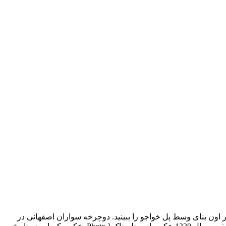
 1342 نمایی متفاوت از پل خواجو – اواخر دوره قاجار اون بنای وسط پل خواجو را ببینید. دوچرخه سواران اصفهانی در