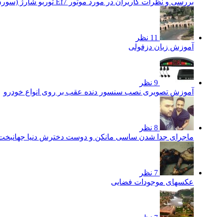
بررسی و نظرات کاریران در مورد موتور Ef7 توربو شارژ (سورن توربو)
11 نظر
آموزش زبان دزفولی
9 نظر
آموزش تصویری نصب سنسور دنده عقب بر روی انواع خودرو
8 نظر
ماجرای جدا شدن ساسی مانکن و دوست دخترش دنیا جهانبخ
7 نظر
عکسهای موجودات فضایی