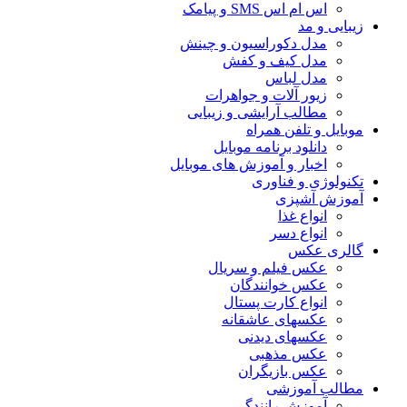
اس ام اس SMS و پیامک
زیبایی و مد
مدل دکوراسیون و چینش
مدل کیف و کفش
مدل لباس
زیور آلات و جواهرات
مطالب آرایشی و زیبایی
موبایل و تلفن همراه
دانلود برنامه موبایل
اخبار و آموزش های موبایل
تکنولوژی و فناوری
آموزش آشپزی
انواع غذا
انواع دسر
گالری عکس
عکس فیلم و سریال
عکس خوانندگان
انواع کارت پستال
عکسهای عاشقانه
عکسهای دیدنی
عکس مذهبی
عکس بازیگران
مطالب آموزشی
آموزش رانندگی