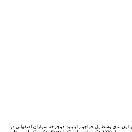
 1342 نمایی متفاوت از پل خواجو – اواخر دوره قاجار اون بنای وسط پل خواجو را ببینید. دوچرخه سواران اصفهانی در