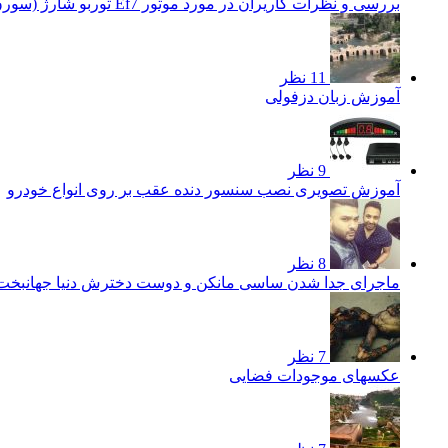
بررسی و نظرات کاریران در مورد موتور Ef7 توربو شارژ (سورن توربو)
11 نظر
آموزش زبان دزفولی
9 نظر
آموزش تصویری نصب سنسور دنده عقب بر روی انواع خودرو
8 نظر
ماجرای جدا شدن ساسی مانکن و دوست دخترش دنیا جهانبخ
7 نظر
عکسهای موجودات فضایی