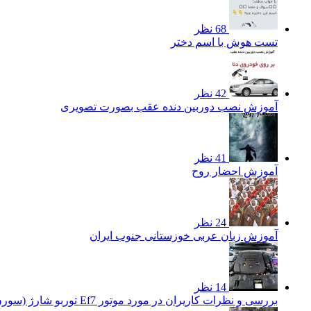
68 نظر
تست هوش با اسم دختر
42 نظر
آموزش نصب دوربین دنده عقب بصورت تصویری
41 نظر
آموزش احضار روح
24 نظر
آموزش زبان عربی خوزستانی جنوب ایران
14 نظر
بررسی و نظرات کاریران در مورد موتور Ef7 توربو شارژ (سورن توربو)