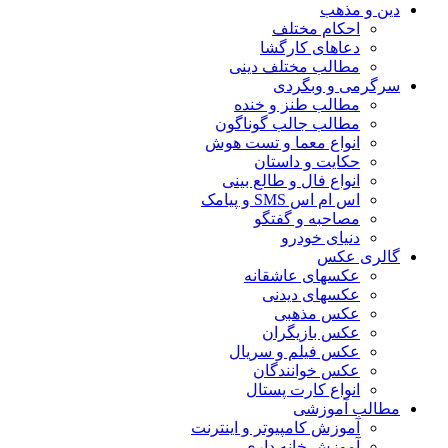
دین و مذهب
احکام مختلف
دعاهای کارگشا
مطالب مختلف دینی
سرگرمی و وبگردی
مطالب طنز و خنده
مطالب جالب گوناگون
انواع معما و تست هوش
حکایت و داستان
انواع فال و طالع بینی
اس ام اس SMS و پیامک
مصاحبه و گفتگو
دنیای خودرو
گالری عکس
عکسهای عاشقانه
عکسهای دیدنی
عکس مذهبی
عکس بازیگران
عکس فیلم و سریال
عکس خوانندگان
انواع کارت پستال
مطالب آموزشی
آموزش کامپیوتر و اینترنت
آموزش خانه داری