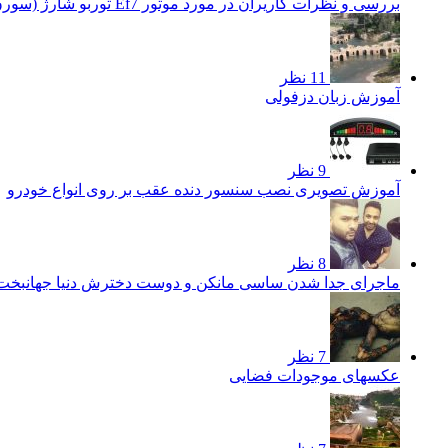
بررسی و نظرات کاریران در مورد موتور Ef7 توربو شارژ (سورن توربو)
11 نظر
آموزش زبان دزفولی
9 نظر
آموزش تصویری نصب سنسور دنده عقب بر روی انواع خودرو
8 نظر
ماجرای جدا شدن ساسی مانکن و دوست دخترش دنیا جهانبخ
7 نظر
عکسهای موجودات فضایی