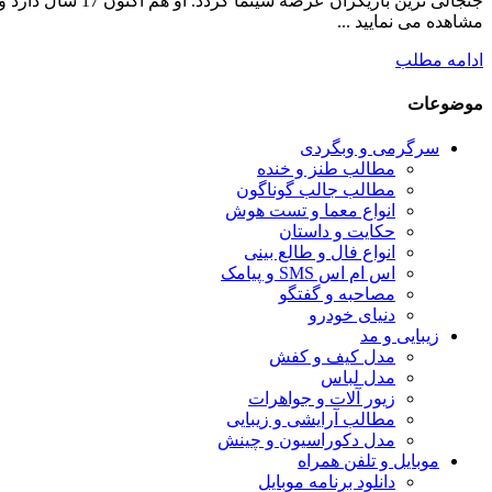
مشاهده می نمایید ...
ادامه مطلب
موضوعات
سرگرمی و وبگردی
مطالب طنز و خنده
مطالب جالب گوناگون
انواع معما و تست هوش
حکایت و داستان
انواع فال و طالع بینی
اس ام اس SMS و پیامک
مصاحبه و گفتگو
دنیای خودرو
زیبایی و مد
مدل کیف و کفش
مدل لباس
زیور آلات و جواهرات
مطالب آرایشی و زیبایی
مدل دکوراسیون و چینش
موبایل و تلفن همراه
دانلود برنامه موبایل