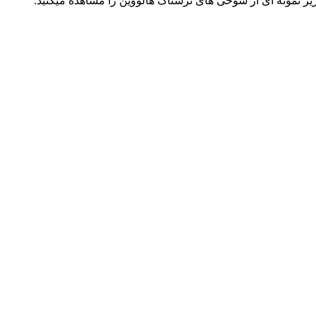
. در زیر نمونه ای از شوخی های ترسناک هالووین را مشاهده میکنی