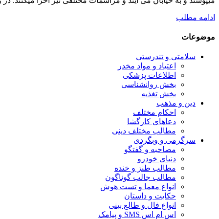
میپوشند و به خیابان می آیند و مراسمات مختلفی نیز احرا میکنند
ادامه مطلب
موضوعات
سلامتی و تندرستی
اعتیاد و مواد مخدر
اطلاعات پزشکی
بخش روانشناسی
بخش تغذیه
دین و مذهب
احکام مختلف
دعاهای کارگشا
مطالب مختلف دینی
سرگرمی و وبگردی
مصاحبه و گفتگو
دنیای خودرو
مطالب طنز و خنده
مطالب جالب گوناگون
انواع معما و تست هوش
حکایت و داستان
انواع فال و طالع بینی
اس ام اس SMS و پیامک