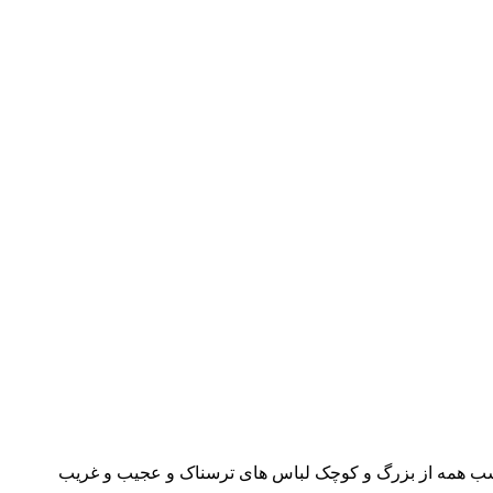
 امریکا میباشد که در شب 31 اکتبر هرسال انجام میشود. در این شب همه از بزرگ و کوچک لباس های ترسناک و عجیب و غریب