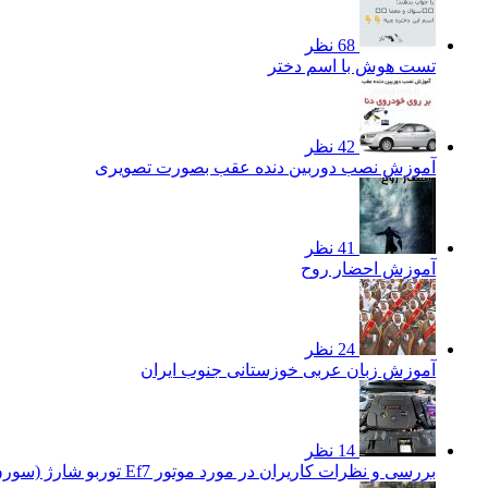
68 نظر
تست هوش با اسم دختر
42 نظر
آموزش نصب دوربین دنده عقب بصورت تصویری
41 نظر
آموزش احضار روح
24 نظر
آموزش زبان عربی خوزستانی جنوب ایران
14 نظر
بررسی و نظرات کاریران در مورد موتور Ef7 توربو شارژ (سورن توربو)