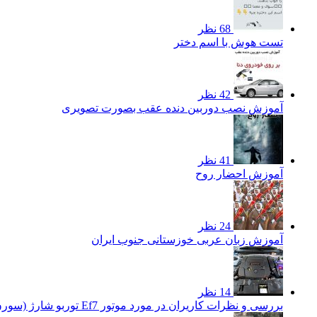
68 نظر
تست هوش با اسم دختر
42 نظر
آموزش نصب دوربین دنده عقب بصورت تصویری
41 نظر
آموزش احضار روح
24 نظر
آموزش زبان عربی خوزستانی جنوب ایران
14 نظر
بررسی و نظرات کاریران در مورد موتور Ef7 توربو شارژ (سورن توربو)