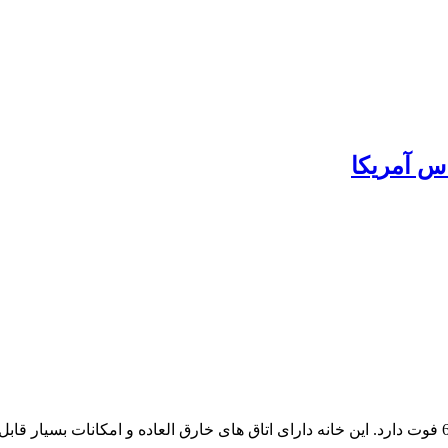
س آمریکا