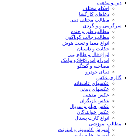
دین و مذهب
احکام مختلف
دعاهای کارگشا
مطالب مختلف دینی
سرگرمی و وبگردی
مطالب طنز و خنده
مطالب جالب گوناگون
انواع معما و تست هوش
حکایت و داستان
انواع فال و طالع بینی
اس ام اس SMS و پیامک
مصاحبه و گفتگو
دنیای خودرو
گالری عکس
عکسهای عاشقانه
عکسهای دیدنی
عکس مذهبی
عکس بازیگران
عکس فیلم و سریال
عکس خوانندگان
انواع کارت پستال
مطالب آموزشی
آموزش کامپیوتر و اینترنت
آموزش خانه داری