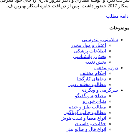
شرکت نکرد و انوشه انصاری و دکتر فیروز نادری را جای خود معرفی کر
اسکار 2017 حضور داشت، پس از دریافت جایزه اسکار بهترین ف...
ادامه مطلب
موضوعات
سلامتی و تندرستی
اعتیاد و مواد مخدر
اطلاعات پزشکی
بخش روانشناسی
بخش تغذیه
دین و مذهب
احکام مختلف
دعاهای کارگشا
مطالب مختلف دینی
سرگرمی و وبگردی
مصاحبه و گفتگو
دنیای خودرو
مطالب طنز و خنده
مطالب جالب گوناگون
انواع معما و تست هوش
حکایت و داستان
انواع فال و طالع بینی