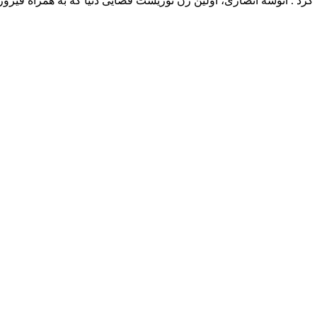
د . انوشه انصاری، اولین زن توریست فضایی دنیا که به همراه فیروز 