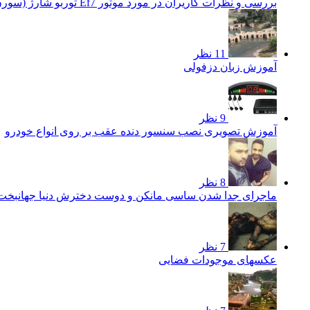
بررسی و نظرات کاریران در مورد موتور Ef7 توربو شارژ (سورن توربو)
11 نظر
آموزش زبان دزفولی
9 نظر
آموزش تصویری نصب سنسور دنده عقب بر روی انواع خودرو
8 نظر
ماجرای جدا شدن ساسی مانکن و دوست دخترش دنیا جهانبخ
7 نظر
عکسهای موجودات فضایی