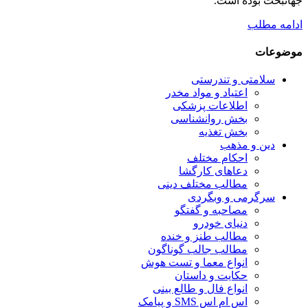
جهانبخت بوده است.
ادامه مطلب
موضوعات
سلامتی و تندرستی
اعتیاد و مواد مخدر
اطلاعات پزشکی
بخش روانشناسی
بخش تغذیه
دین و مذهب
احکام مختلف
دعاهای کارگشا
مطالب مختلف دینی
سرگرمی و وبگردی
مصاحبه و گفتگو
دنیای خودرو
مطالب طنز و خنده
مطالب جالب گوناگون
انواع معما و تست هوش
حکایت و داستان
انواع فال و طالع بینی
اس ام اس SMS و پیامک