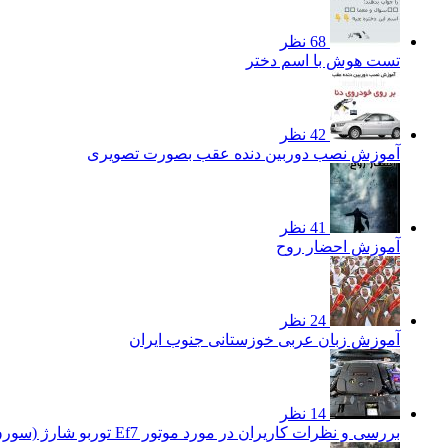
68 نظر
تست هوش با اسم دختر
42 نظر
آموزش نصب دوربین دنده عقب بصورت تصویری
41 نظر
آموزش احضار روح
24 نظر
آموزش زبان عربی خوزستانی جنوب ایران
14 نظر
بررسی و نظرات کاریران در مورد موتور Ef7 توربو شارژ (سورن توربو)