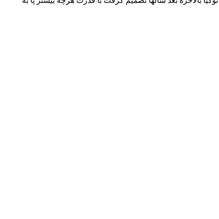
 های دارای سیستم عامل ویندوز موبایل که سری lumia بود گذاشته بود. امسال نوکیا بالاخره بعد سالها تصمیم گرفت با قدرت هرچه بیشتر پا به