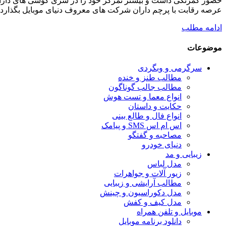
عرصه رقابت با پرچم داران شرکت های معروف دنیای موبایل بگذارد 
ادامه مطلب
موضوعات
سرگرمی و وبگردی
مطالب طنز و خنده
مطالب جالب گوناگون
انواع معما و تست هوش
حکایت و داستان
انواع فال و طالع بینی
اس ام اس SMS و پیامک
مصاحبه و گفتگو
دنیای خودرو
زیبایی و مد
مدل لباس
زیور آلات و جواهرات
مطالب آرایشی و زیبایی
مدل دکوراسیون و چینش
مدل کیف و کفش
موبایل و تلفن همراه
دانلود برنامه موبایل