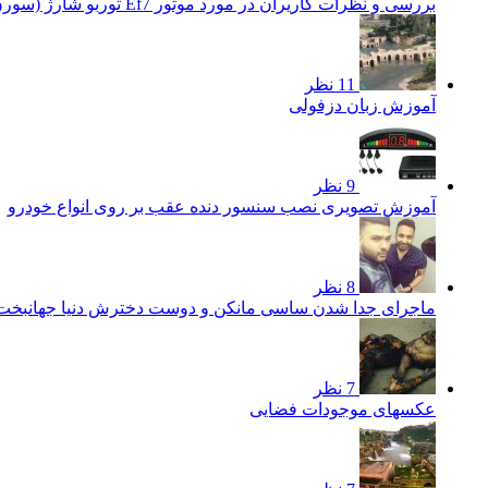
بررسی و نظرات کاریران در مورد موتور Ef7 توربو شارژ (سورن توربو)
11 نظر
آموزش زبان دزفولی
9 نظر
آموزش تصویری نصب سنسور دنده عقب بر روی انواع خودرو
8 نظر
ماجرای جدا شدن ساسی مانکن و دوست دخترش دنیا جهانبخ
7 نظر
عکسهای موجودات فضایی