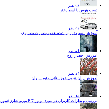
68 نظر
تست هوش با اسم دختر
42 نظر
آموزش نصب دوربین دنده عقب بصورت تصویری
41 نظر
آموزش احضار روح
24 نظر
آموزش زبان عربی خوزستانی جنوب ایران
14 نظر
بررسی و نظرات کاریران در مورد موتور Ef7 توربو شارژ (سورن توربو)