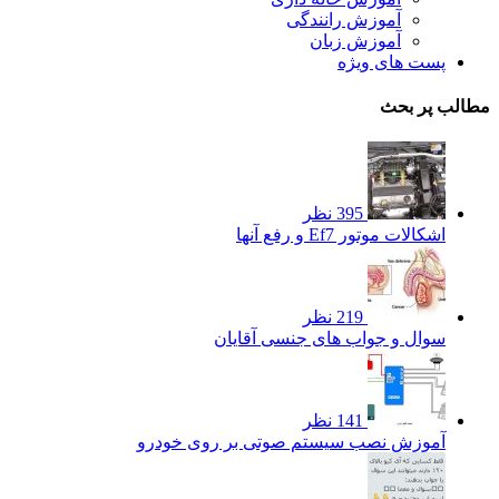
آموزش رانندگی
آموزش زبان
پست های ویژه
مطالب پر بحث
395 نظر
اشکالات موتور Ef7 و رفع آنها
219 نظر
سوال و جواب های جنسی آقایان
141 نظر
آموزش نصب سیستم صوتی بر روی خودرو