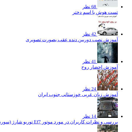
68 نظر
تست هوش با اسم دختر
42 نظر
آموزش نصب دوربین دنده عقب بصورت تصویری
41 نظر
آموزش احضار روح
24 نظر
آموزش زبان عربی خوزستانی جنوب ایران
14 نظر
بررسی و نظرات کاریران در مورد موتور Ef7 توربو شارژ (سورن توربو)