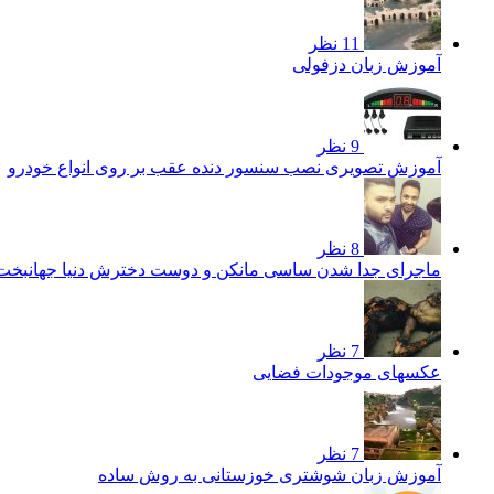
11 نظر
آموزش زبان دزفولی
9 نظر
آموزش تصویری نصب سنسور دنده عقب بر روی انواع خودرو
8 نظر
ماجرای جدا شدن ساسی مانکن و دوست دخترش دنیا جهانبخ
7 نظر
عکسهای موجودات فضایی
7 نظر
آموزش زبان شوشتری خوزستانی به روش ساده