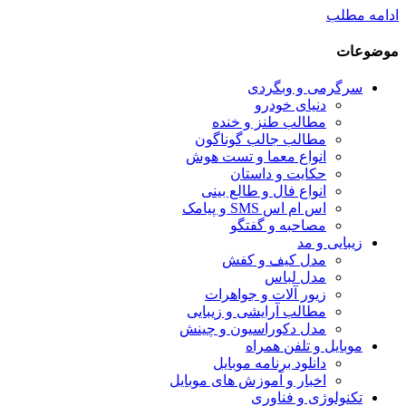
ادامه مطلب
موضوعات
سرگرمی و وبگردی
دنیای خودرو
مطالب طنز و خنده
مطالب جالب گوناگون
انواع معما و تست هوش
حکایت و داستان
انواع فال و طالع بینی
اس ام اس SMS و پیامک
مصاحبه و گفتگو
زیبایی و مد
مدل کیف و کفش
مدل لباس
زیور آلات و جواهرات
مطالب آرایشی و زیبایی
مدل دکوراسیون و چینش
موبایل و تلفن همراه
دانلود برنامه موبایل
اخبار و آموزش های موبایل
تکنولوژی و فناوری