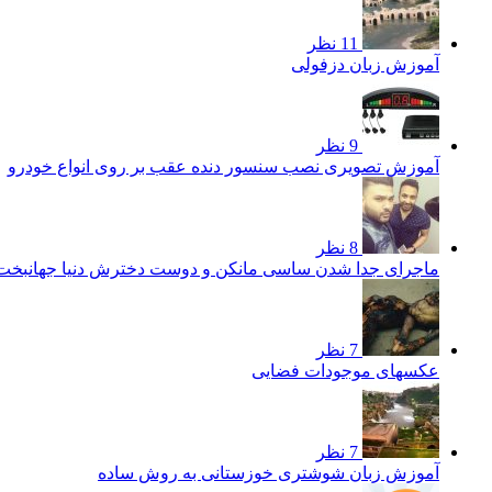
11 نظر
آموزش زبان دزفولی
9 نظر
آموزش تصویری نصب سنسور دنده عقب بر روی انواع خودرو
8 نظر
ماجرای جدا شدن ساسی مانکن و دوست دخترش دنیا جهانبخ
7 نظر
عکسهای موجودات فضایی
7 نظر
آموزش زبان شوشتری خوزستانی به روش ساده