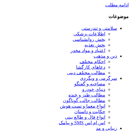
ادامه مطلب
موضوعات
سلامتی و تندرستی
اطلاعات پزشکی
بخش روانشناسی
بخش تغذیه
اعتیاد و مواد مخدر
دین و مذهب
احکام مختلف
دعاهای کارگشا
مطالب مختلف دینی
سرگرمی و وبگردی
مصاحبه و گفتگو
دنیای خودرو
مطالب طنز و خنده
مطالب جالب گوناگون
انواع معما و تست هوش
حکایت و داستان
انواع فال و طالع بینی
اس ام اس SMS و پیامک
زیبایی و مد