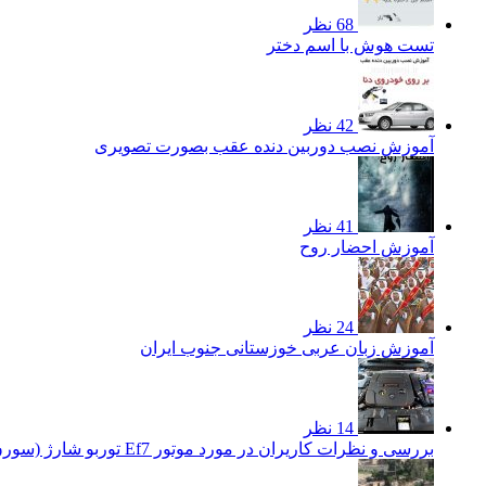
68 نظر
تست هوش با اسم دختر
42 نظر
آموزش نصب دوربین دنده عقب بصورت تصویری
41 نظر
آموزش احضار روح
24 نظر
آموزش زبان عربی خوزستانی جنوب ایران
14 نظر
بررسی و نظرات کاریران در مورد موتور Ef7 توربو شارژ (سورن توربو)