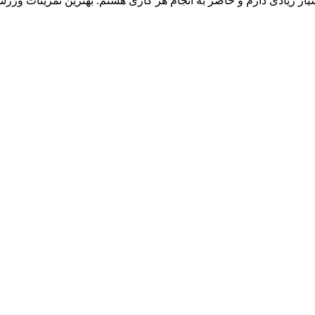
 بسیار زیادی دارم و حاضر به انجام هر کاری هستم. بهترین تمرینات ورزش