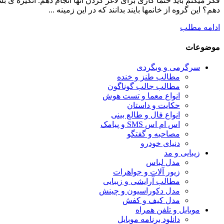
فکر میکنم باید حتماً کاری برای لاغر کردن آنها انجام دهم. انگیزه ی
دهم؟ این گروه از خانمها بایند بدانند که در این زمینه ...
ادامه مطلب
موضوعات
سرگرمی و وبگردی
مطالب طنز و خنده
مطالب جالب گوناگون
انواع معما و تست هوش
حکایت و داستان
انواع فال و طالع بینی
اس ام اس SMS و پیامک
مصاحبه و گفتگو
دنیای خودرو
زیبایی و مد
مدل لباس
زیور آلات و جواهرات
مطالب آرایشی و زیبایی
مدل دکوراسیون و چینش
مدل کیف و کفش
موبایل و تلفن همراه
دانلود برنامه موبایل