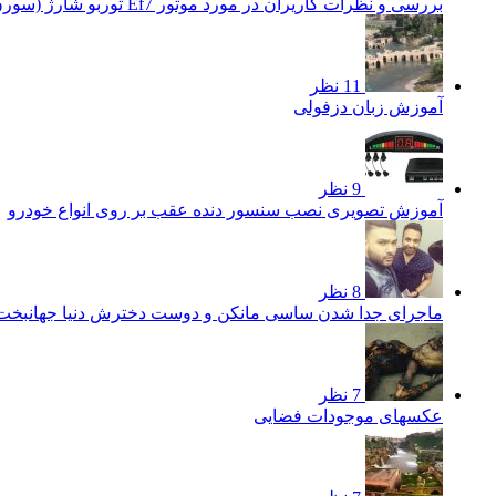
بررسی و نظرات کاریران در مورد موتور Ef7 توربو شارژ (سورن توربو)
11 نظر
آموزش زبان دزفولی
9 نظر
آموزش تصویری نصب سنسور دنده عقب بر روی انواع خودرو
8 نظر
ماجرای جدا شدن ساسی مانکن و دوست دخترش دنیا جهانبخ
7 نظر
عکسهای موجودات فضایی