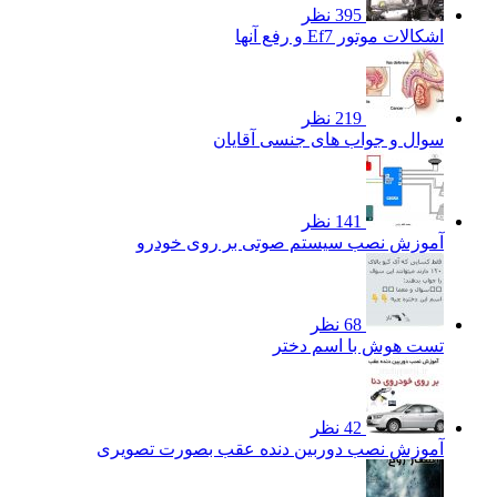
395 نظر
اشکالات موتور Ef7 و رفع آنها
219 نظر
سوال و جواب های جنسی آقایان
141 نظر
آموزش نصب سیستم صوتی بر روی خودرو
68 نظر
تست هوش با اسم دختر
42 نظر
آموزش نصب دوربین دنده عقب بصورت تصویری