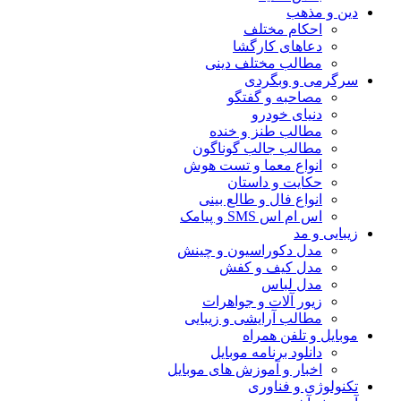
دین و مذهب
احکام مختلف
دعاهای کارگشا
مطالب مختلف دینی
سرگرمی و وبگردی
مصاحبه و گفتگو
دنیای خودرو
مطالب طنز و خنده
مطالب جالب گوناگون
انواع معما و تست هوش
حکایت و داستان
انواع فال و طالع بینی
اس ام اس SMS و پیامک
زیبایی و مد
مدل دکوراسیون و چینش
مدل کیف و کفش
مدل لباس
زیور آلات و جواهرات
مطالب آرایشی و زیبایی
موبایل و تلفن همراه
دانلود برنامه موبایل
اخبار و آموزش های موبایل
تکنولوژی و فناوری