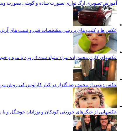
آموزش تصویری ارگ نوازی بصورت ساده و گوشی بصورت ویدئ
عکس ها و کلیپ های بررسی مشخصات فنی و تست های آریزو 5 تورب
عکسهای کارن محمدزاده نوزاد متولد شده 3 روزه با مزه و خوشگل ایرانی
عکس دیدنی از محمد رضا گلزار در کنار کارلوس کی روش مرب
عکسهایی از جیگرهای خوردنی کودکان و نوزادان خوشگل و با ن