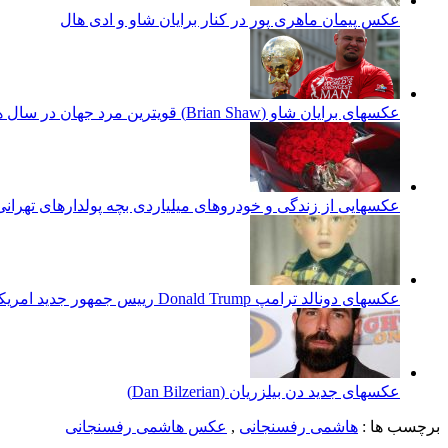
عکس پیمان ماهری پور در کنار برایان شاو و ادی هال
عکسهای برایان شاو (Brian Shaw) قویترین مرد جهان در سال های اخیر
عکسهایی از زندگی و خودروهای میلیاردی بچه پولدارهای تهرانی
عکسهای دونالد ترامپ Donald Trump رییس جمهور جدید امریکا
عکسهای جدید دن بیلزریان (Dan Bilzerian)
برچسب ها :
هاشمی رفسنجانی
,
عکس هاشمی رفسنجانی