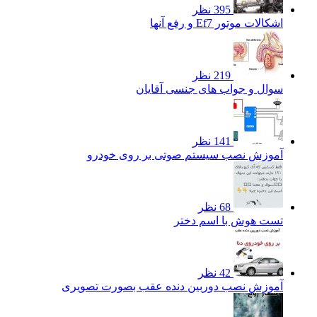
395 نظر
اشکالات موتور Ef7 و رفع آنها
219 نظر
سوال و جواب های جنسی آقایان
141 نظر
آموزش نصب سیستم صوتی بر روی خودرو
68 نظر
تست هوش با اسم دختر
42 نظر
آموزش نصب دوربین دنده عقب بصورت تصویری