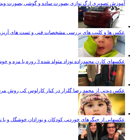
آموزش تصویری ارگ نوازی بصورت ساده و گوشی بصورت ویدئ
عکس ها و کلیپ های بررسی مشخصات فنی و تست های آریزو 5 تورب
عکسهای کارن محمدزاده نوزاد متولد شده 3 روزه با مزه و خوشگل ایرانی
عکس دیدنی از محمد رضا گلزار در کنار کارلوس کی روش مرب
عکسهایی از جیگرهای خوردنی کودکان و نوزادان خوشگل و با ن