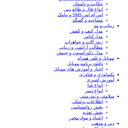
حکایت و داستان
انواع فال و طالع بینی
اس ام اس SMS و پیامک
مصاحبه و گفتگو
زیبایی و مد
مدل کیف و کفش
مدل لباس
زیور آلات و جواهرات
مطالب آرایشی و زیبایی
مدل دکوراسیون و چینش
موبایل و تلفن همراه
دانلود برنامه موبایل
اخبار و آموزش های موبایل
تکنولوژی و فناوری
آموزش آشپزی
انواع غذا
انواع دسر
سلامتی و تندرستی
اطلاعات پزشکی
بخش روانشناسی
بخش تغذیه
اعتیاد و مواد مخدر
دین و مذهب