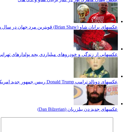
عکسهای برایان شاو (Brian Shaw) قویترین مرد جهان در سال های اخیر
عکسهایی از زندگی و خودروهای میلیاردی بچه پولدارهای تهرانی
عکسهای دونالد ترامپ Donald Trump رییس جمهور جدید امریکا
عکسهای جدید دن بیلزریان (Dan Bilzerian)