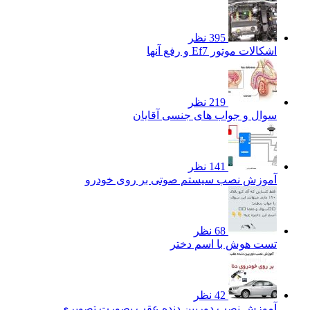
395 نظر
اشکالات موتور Ef7 و رفع آنها
219 نظر
سوال و جواب های جنسی آقایان
141 نظر
آموزش نصب سیستم صوتی بر روی خودرو
68 نظر
تست هوش با اسم دختر
42 نظر
آموزش نصب دوربین دنده عقب بصورت تصویری