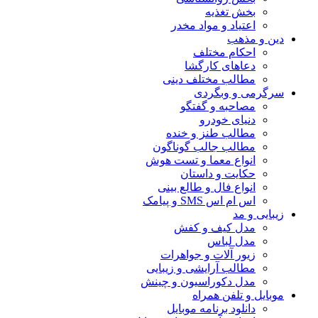
بخش تغذیه
اعتیاد و مواد مخدر
دین و مذهب
احکام مختلف
دعاهای کارگشا
مطالب مختلف دینی
سرگرمی و وبگردی
مصاحبه و گفتگو
دنیای خودرو
مطالب طنز و خنده
مطالب جالب گوناگون
انواع معما و تست هوش
حکایت و داستان
انواع فال و طالع بینی
اس ام اس SMS و پیامک
زیبایی و مد
مدل کیف و کفش
مدل لباس
زیور آلات و جواهرات
مطالب آرایشی و زیبایی
مدل دکوراسیون و چینش
موبایل و تلفن همراه
دانلود برنامه موبایل