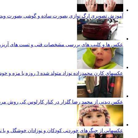
آموزش تصویری ارگ نوازی بصورت ساده و گوشی بصورت ویدئ
عکس ها و کلیپ های بررسی مشخصات فنی و تست های آریزو 5 تورب
عکسهای کارن محمدزاده نوزاد متولد شده 3 روزه با مزه و خوشگل ایرانی
عکس دیدنی از محمد رضا گلزار در کنار کارلوس کی روش مرب
عکسهایی از جیگرهای خوردنی کودکان و نوزادان خوشگل و با ن