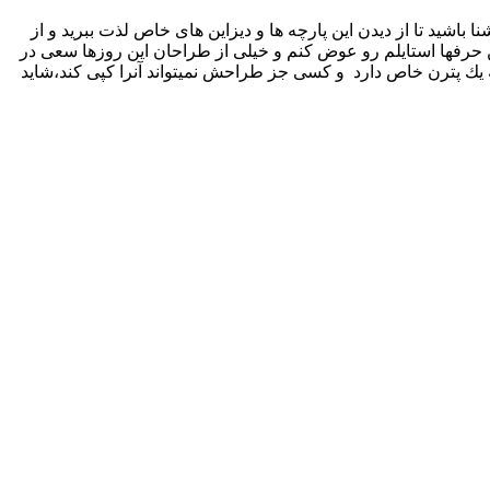
شيد تا از ديدن اين پارچه ها و ديزاين هاى خاص لذت ببريد و از
 حرفها استايلم رو عوض كنم و خيلى از طراحان اين‌ روزها سعى در
يك پترن خاص دارد و كسى جز طراحش نميتواند آنرا كپى كند،شايد