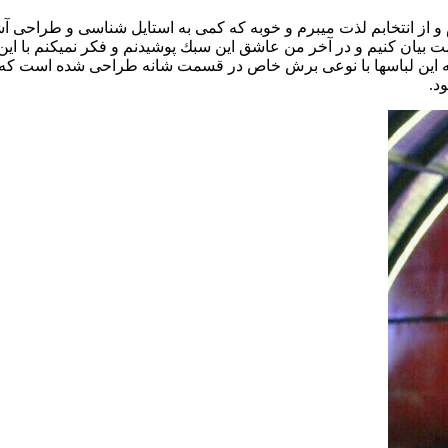
 انتخابم لذت ميبرم و خوبه كه كمى به استايل شناسى و طراحى آشنا با
 بيان كنيم و در آخر من عاشق اين سبك پوشيدنم و فكر نميكنم با اين
 كه اين لباسها با نوعى برش خاص در قسمت شانه طراحى شده است كه 
د.