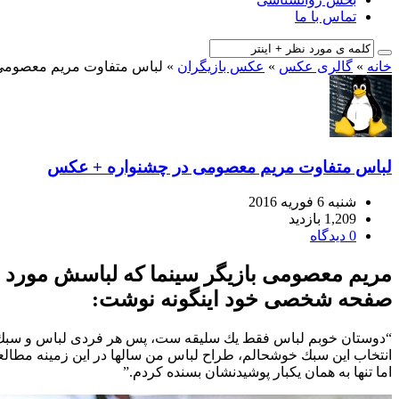
تماس با ما
خانه
»
گالری عکس
»
عکس بازیگران
»
لباس متفاوت مریم معصومی
لباس متفاوت مریم معصومی در چشنواره + عکس
شنبه 6 فوریه 2016
1,209 بازدید
0 دیدگاه
مریم معصومی
بازیگر سینما که لباسش مورد 
صفحه شخصی خود اینگونه نوشت:
“دوستان خوبم لباس فقط يك سليقه ست، پس هر فردى لباس و سبك خود
انتخاب اين سبك خوشحالم، طراح لباس من سالها در اين زمينه مطالعه 
اما تنها به همان يكبار پوشيدنشان بسنده كردم.”