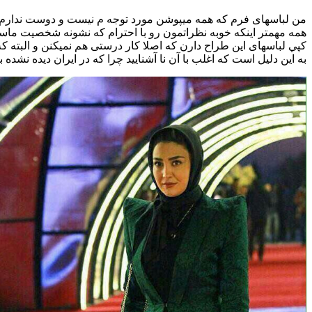
من لباسهاى فرم كه همه ميپوشن مورد توجه م نيست و دوست ندارم و از
همه مهمتر اينكه خوبه نظراتمون رو با احترام كه نشونه شخصيت ماست
كپي لباسهاى این طراح دارن كه اصلا كار درستى هم نميكنن و البته
به اين دليل است كه اغلب با آن نا آشناييد چرا كه در ايران ديده نشده بو