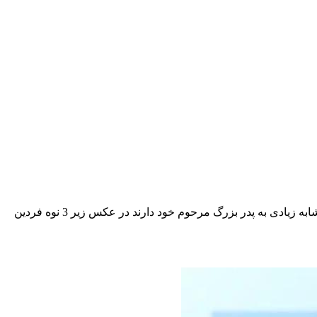
بازیگر قبل انقلاب و بدون شک از محبوب ترین بازیگران تاریخ سینمای ایران است. نوه های فردین که الان بزرگ شده اند تشابه زیادی به پدر بزرگ مرحوم خود دارند در عکس زیر 3 نوه فردین