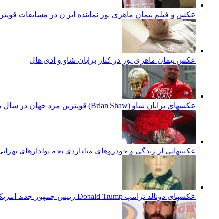
عکس و فیلم پیمان ماهری پور نماینده ایران در مسابقات قویتر
عکس پیمان ماهری پور در کنار برایان شاو و ادی هال
عکسهای برایان شاو (Brian Shaw) قویترین مرد جهان در سال های اخیر
عکسهایی از زندگی و خودروهای میلیاردی بچه پولدارهای تهرانی
عکسهای دونالد ترامپ Donald Trump رییس جمهور جدید امریکا