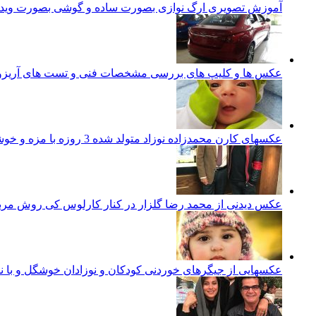
آموزش تصویری ارگ نوازی بصورت ساده و گوشی بصورت ویدئ
عکس ها و کلیپ های بررسی مشخصات فنی و تست های آریزو 5 تورب
عکسهای کارن محمدزاده نوزاد متولد شده 3 روزه با مزه و خوشگل ایرانی
عکس دیدنی از محمد رضا گلزار در کنار کارلوس کی روش مرب
عکسهایی از جیگرهای خوردنی کودکان و نوزادان خوشگل و با ن