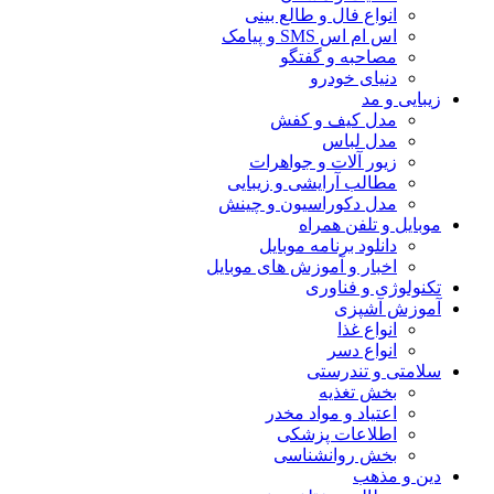
انواع فال و طالع بینی
اس ام اس SMS و پیامک
مصاحبه و گفتگو
دنیای خودرو
زیبایی و مد
مدل کیف و کفش
مدل لباس
زیور آلات و جواهرات
مطالب آرایشی و زیبایی
مدل دکوراسیون و چینش
موبایل و تلفن همراه
دانلود برنامه موبایل
اخبار و آموزش های موبایل
تکنولوژی و فناوری
آموزش آشپزی
انواع غذا
انواع دسر
سلامتی و تندرستی
بخش تغذیه
اعتیاد و مواد مخدر
اطلاعات پزشکی
بخش روانشناسی
دین و مذهب