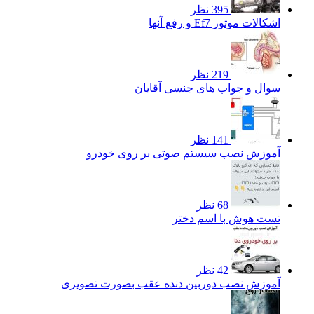
395 نظر
اشکالات موتور Ef7 و رفع آنها
219 نظر
سوال و جواب های جنسی آقایان
141 نظر
آموزش نصب سیستم صوتی بر روی خودرو
68 نظر
تست هوش با اسم دختر
42 نظر
آموزش نصب دوربین دنده عقب بصورت تصویری