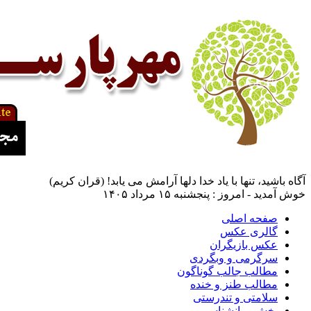
آگاه باشيد، تنها با ياد خدا دلها آرامش می ‏يابد! (قران کریم)
خوش آمدید - امروز : پنجشنبه ۱۵ مرداد ۱۴۰۵
صفحه اصلی
گالری عکس
عکس بازیگران
سرگرمی و وبگردی
مطالب جالب گوناگون
مطالب طنز و خنده
سلامتی و تندرستی
بخش روانشناسی