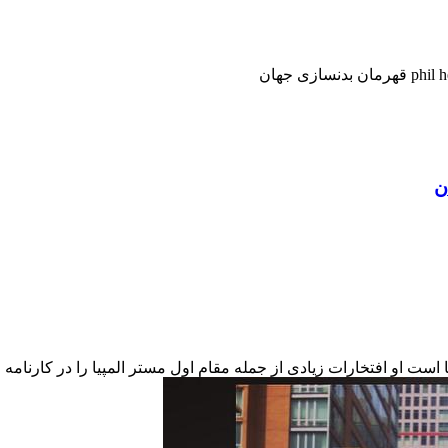
اله میباشد و اهل کشور امریکا است او افتخارات زیادی از جمله مقام اول مستر المپیا