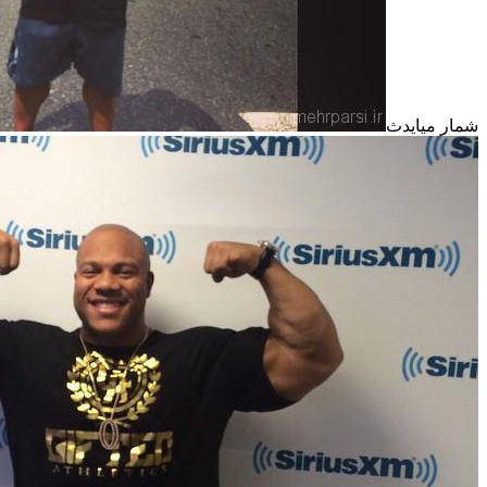
شمار میایدث