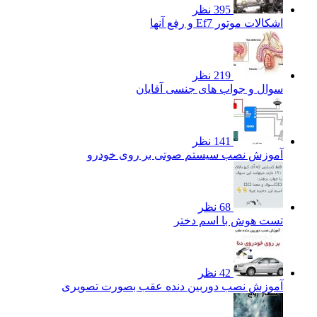
395 نظر
اشکالات موتور Ef7 و رفع آنها
219 نظر
سوال و جواب های جنسی آقایان
141 نظر
آموزش نصب سیستم صوتی بر روی خودرو
68 نظر
تست هوش با اسم دختر
42 نظر
آموزش نصب دوربین دنده عقب بصورت تصویری