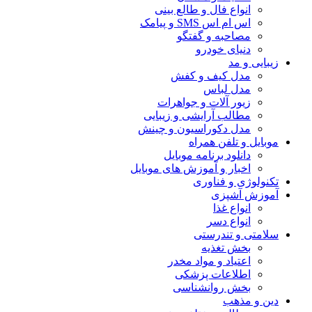
انواع فال و طالع بینی
اس ام اس SMS و پیامک
مصاحبه و گفتگو
دنیای خودرو
زیبایی و مد
مدل کیف و کفش
مدل لباس
زیور آلات و جواهرات
مطالب آرایشی و زیبایی
مدل دکوراسیون و چینش
موبایل و تلفن همراه
دانلود برنامه موبایل
اخبار و آموزش های موبایل
تکنولوژی و فناوری
آموزش آشپزی
انواع غذا
انواع دسر
سلامتی و تندرستی
بخش تغذیه
اعتیاد و مواد مخدر
اطلاعات پزشکی
بخش روانشناسی
دین و مذهب