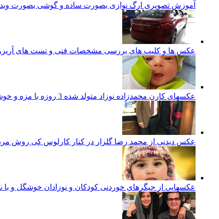
آموزش تصویری ارگ نوازی بصورت ساده و گوشی بصورت ویدئ
عکس ها و کلیپ های بررسی مشخصات فنی و تست های آریزو 5 تورب
عکسهای کارن محمدزاده نوزاد متولد شده 3 روزه با مزه و خوشگل ایرانی
عکس دیدنی از محمد رضا گلزار در کنار کارلوس کی روش مرب
عکسهایی از جیگرهای خوردنی کودکان و نوزادان خوشگل و با ن