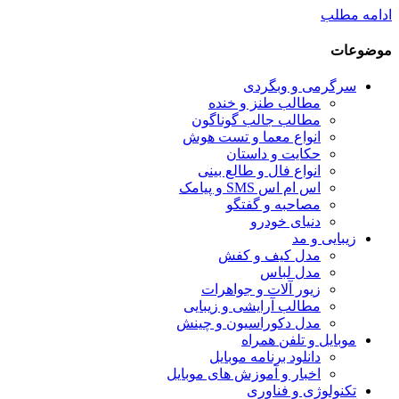
ادامه مطلب
موضوعات
سرگرمی و وبگردی
مطالب طنز و خنده
مطالب جالب گوناگون
انواع معما و تست هوش
حکایت و داستان
انواع فال و طالع بینی
اس ام اس SMS و پیامک
مصاحبه و گفتگو
دنیای خودرو
زیبایی و مد
مدل کیف و کفش
مدل لباس
زیور آلات و جواهرات
مطالب آرایشی و زیبایی
مدل دکوراسیون و چینش
موبایل و تلفن همراه
دانلود برنامه موبایل
اخبار و آموزش های موبایل
تکنولوژی و فناوری