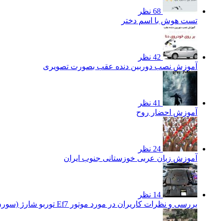
68 نظر
تست هوش با اسم دختر
42 نظر
آموزش نصب دوربین دنده عقب بصورت تصویری
41 نظر
آموزش احضار روح
24 نظر
آموزش زبان عربی خوزستانی جنوب ایران
14 نظر
بررسی و نظرات کاریران در مورد موتور Ef7 توربو شارژ (سورن توربو)