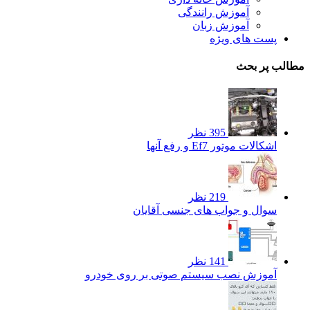
آموزش رانندگی
آموزش زبان
پست های ویژه
مطالب پر بحث
395 نظر
اشکالات موتور Ef7 و رفع آنها
219 نظر
سوال و جواب های جنسی آقایان
141 نظر
آموزش نصب سیستم صوتی بر روی خودرو