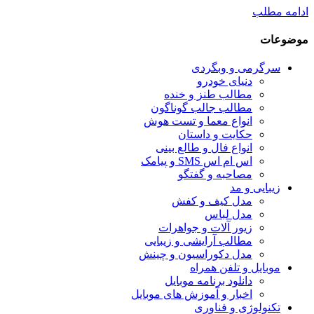
ادامه مطلب
موضوعات
سرگرمی و وبگردی
دنیای خودرو
مطالب طنز و خنده
مطالب جالب گوناگون
انواع معما و تست هوش
حکایت و داستان
انواع فال و طالع بینی
اس ام اس SMS و پیامک
مصاحبه و گفتگو
زیبایی و مد
مدل کیف و کفش
مدل لباس
زیور آلات و جواهرات
مطالب آرایشی و زیبایی
مدل دکوراسیون و چینش
موبایل و تلفن همراه
دانلود برنامه موبایل
اخبار و آموزش های موبایل
تکنولوژی و فناوری