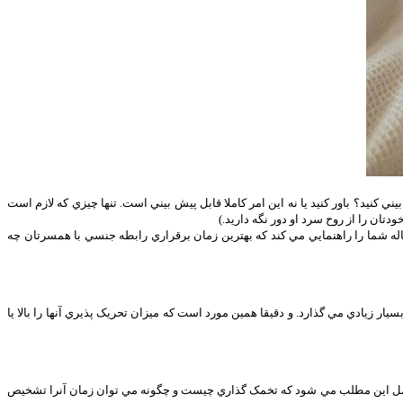
 کنيد؟ باور کنيد يا نه اين امر کاملا قابل پيش بيني است. تنها چيزي که لازم است
ان را از روح سرد او دور نگه داريد.)
ه شما را راهنمايي مي کند که بهترين زمان برقراري رابطه جنسي با همسرتان چه
خانم ها تاثيرات بسيار زيادي مي گذارد. و دقيقا همين مورد است که ميزان تحريک پذيري آنها را بالا يا
د: شامل اين مطلب مي شود که تخمک گذاري چيست و چگونه مي توان زمان آنرا تشخيص