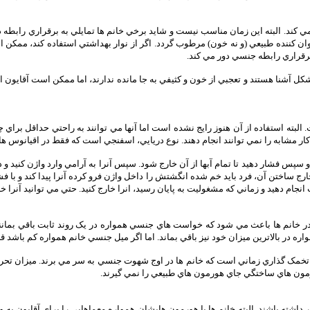
 کند. البته اين زمان مناسب نيست و شايد برخي خانم ها تمايلي به برقراري رابطه در ا
کننده طبيعي (و نه خون) مرطوب گردد. اگر از نوار بهداشتي استفاده کند، ممکن است
ز برقراري رابطه جنسي دور مي کند.
شنا هستند و تعجبي از خون و کثيفي به جا مانده ندارند، اما ممکن است آقايون احسا
ته استفاده از آن هنوز رايج نشده است اما آنها مي توانند به راحتي حداقل براي چند س
ي کار مشابه را نمي توانند انجام دهند. نوع دريايي، اسفنجي است که فقط در اقيانوس
و سپس فشار دهيد تا تمام آبها از آن خارج شود. سپس آنرا به آرامي وارد واژن کنيد و
ج ساختن آن، فرد بايد خم شده انگشتش را داخل واژن فرو کرده آنرا پيدا کند و با ف
انجام دهيد و زماني که مشغوليت به پايان رسيد، انرا خارج کنيد. حتي مي توانيد آنرا خا
 خانم ها باعث مي شود که خواست هاي جنسي همواره در يک روند ثابت باقي بمانند
ر بالاترين ميزان خود نيز باقي بماند. اما اگر ميل جنسي خانم همواره کم باشد قر
 تخمک گذاري زماني است که خانم ها در اوج شهوت جنسي به سر مي برند. ميزان تحر
هورمون هاي ساختگي جاي هورمون هاي طبيعي را نمي گيرند.
داشته باشند. البته خانم ها با هورمون هايشان همواره معماهايي را براي آقايون به