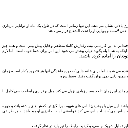
بالاتر، نشان مي دهد. اين تنها زماني است که در طول يک ماه او توانايي بارداري
نداني به اين کار نمي بيند، رفتارش کاملا منطقي و قابل پيش بيني است و همه چيز
ينکه به شما بله بگويد خيلي بيشتر مي شود. اين امر براي شما خوب است. اما لازم
دتان را آماده کرده باشيد.
تشخيص دقيق روز تخمک گذاري به اين دليل که هر فردي دوره مخصوص به خود را دارد قدري دشوار است. برخي خانم ها هر 20 روز يکبار و عده اي ديگر هر 60 روز يکبار قاعده مي شوند. اما براي خانم هايي که دوره قاعدگي آنها هر 28 روز يکبار است، زمان
ا در اين زمان تا حد بسيار زيادي نزول مي کند. ميل برقراري رابطه جنسي کامل با
اشد. اين ميل با پوشيدن لباس هاي شهوت برانگيز تر، کفش هاي پاشنه بلند، و چهره
 خود احساس مي کند، احساس مي کند خواستني است و انرژي او ميخواهد به هر طريقي
ظير تمايل شريک جنسي، و کيفيت رابطه را نيز بايد در نظر گرفت.