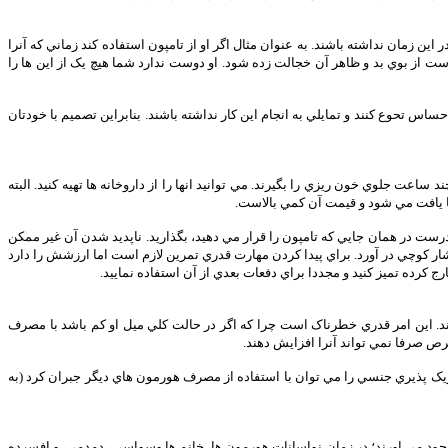
ين زمان نداشته باشند. به عنوان مثال اگر او از تامپون استفاده کند زماني که آنرا
 از بوي بد و ظاهر آن خجالت زده شود. او دوست ندارد شما هيچ يک از اين ها را
س تحوع کنند و تمايلي به انجام اين کار نداشته باشند. بنابراين تصميم با خودتان
اعت جلوي خون ريزي را بگيرند. مي توانيد انها را از داروخانه ها تهيه کنيد. البته
 ها يافت مي شود و قيمت آن کمي بالاست.
 درست در همان جايي که تامپون را قرار مي دهيد، بگذاريد. ناپديد شدن آن غير ممکن
شار کوچي در آورد. براي پيدا کردن مهارت قدري تمرين لازم است اما ارزشش را دارد
رج کرده تميز کنيد و مجددا براي دفعات بعدي از آن استفاده نماييد.
. اين امر قدري خطرناک است چرا که اگر در حالت کلي ميل او کم باشد با مصرف
ص صرفا نمي تواند آنرا افزايش دهند.
يک پذيري جنسي را مي توان با استفاده از مصرف هورمون هاي ديگر جبران کرد (به
 وجود مي اورند؛ در زمان نواسانات هورمون ها، خانم ها وسواسي، دمدمي، و افسرده