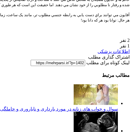
شده و رفتار نا مطلوبي را از خود نشان مي دهند. اما حقيقت اين است که هر طوري که
آقايون مي توانند براي دست يابي به رابطه جنسي مطلوب تر، مانند يک ساعت، زمان قاع
هر حال: توانا بود هر که دانا بود!
2 نفر
1 نفر
اطلاعات پزشکی
اشتراک گذاری مطلب
لینک کوتاه برای مطلب
مطالب مرتبط
سوال و جواب های زنانه در مورد بارداری و ناباروری و حاملگ