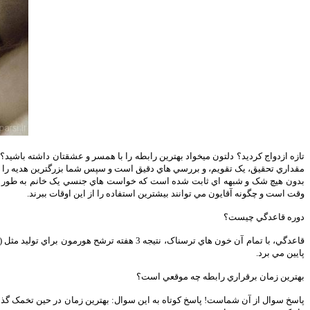
تازه ازدواج کردید؟ دلتون میخواد بهترین رابطه را با همسر و عشقتان داشته باشید؟ 
مقداري تحقيق، يک تقويم، و بررسي هاي دقيق است و سپس شما بزرگترين هديه را درياف
بدون هيچ شک و شبهه اي ثابت شده است که خواست هاي جنسي يک خانم به طور قابل 
وقت است و چگونه آقايون مي توانند بيشترين استفاده را از اين اوقات ببرند.
دوره قاعدگي چيست؟
قاعدگي، با تمام آن خون هاي ترسناک، نتيجه 3 
پايين مي برد.
بهترين زمان برقراري رابطه چه موقعي است؟
پاسخ سوال از آن شماست! پاسخ کوتاه به اين سوال: بهترين زمان در حين تخمک گذار