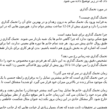
داد که در زير توضيح داده مي شود.
در مورد تخمک گذاري
تخمک گذاري چيست؟
به فرايند ورود يک تخمک سالم به درون زهدان و در بهترين جاي آن را تخمک گذاري م
شدن را دارد و چيزي بيش از 24-12 ساعت بيشتر دوام ندارد. هورمون هايي که در اين حال ترشح مي شوند، باعث ميشوند او بيش از اندازه از هر نظر حساس شود به ويژه حس لامسه و بويايي او را تحت الشعاع قرار مي دهند.
چرا تخمک گذاري براي شما مفيد است
هيچ شکي وجود ندارد که چرا گاهي خانم ها يک شبه باردار مي شوند. تخمک گذاري زما
طبق روال عادي پيش مي رود. هر چند تمام خانم ها دوره هاي معيني ندارند، اما برا
شدن 
است که اشاره اي به بخش باروري هم داشته باشيم: بدن او هر کاري براي باردار
تخمک گذاري چه زماني رخ مي دهد؟
تخمک گذاري را مي توان 14 تا 16 روز پيش از اولين روز قاعدگي تخمين زد؛ البته نه 14 تا 16 روز بعد از اتمام دوره. شايد تعداد روزهاي قبل و بعد از قاعدگي يکسان نباشند به همين دليل نمي توان گفت دقيقا وسط دوره.
زمان تخمک گذاري در سر او چه مي گذرد؟
در حين تخمک گذاري است که خانم بيشترين تمايل را به برقراري رابطه جنسي با يک م
يک موجود مذکر زنده در بالاترين ميزان خود قرار مي گيرد. او شديدا مشتاق است تا
زمان تخمک گذاري، خانم ها تمايل پيدا مي کنند بيشتر خودشان را نمايش دهند، و رف
هاي مردد خود را نمايان مي کند. اين زمان خانم با هر موقع ديگري از نظر بيولوژ
خارج شود. اگر مشکل حادي در اين زمان بروز نکند (به عنوان مثال شکست عاطفي يا 
همچنين در تحقيقات ثابت شده که تعداد بسيار زيادي از خيانت هايي که از جانب خانم 