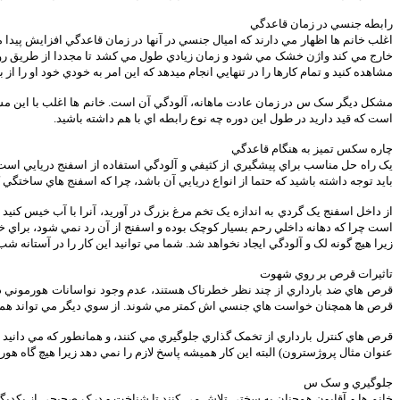
رابطه جنسي در زمان قاعدگي
اغلب خانم ها اظهار مي دارند که اميال جنسي در آنها در زمان قاعدگي افزايش پيدا مي
خارج مي کند واژن خشک مي شود و زمان زيادي طول مي کشد تا مجددا از طريق روان 
مشاهده کنيد و تمام کارها را در تنهايي انجام ميدهد که اين امر به خودي خود او را ا
مشکل ديگر سک س در زمان عادت ماهانه، آلودگي آن است. خانم ها اغلب با اين مشکل آ
است که قيد داريد در طول اين دوره چه نوع رابطه اي با هم داشته باشيد.
چاره سکس تميز به هنگام قاعدگي
يک راه حل مناسب براي پيشگيري از کثيفي و آلودگي استفاده از اسفنج دريايي است. الب
بايد توجه داشته باشيد که حتما از انواع دريايي آن باشد، چرا که اسفنج هاي ساختگ
از داخل اسفنج يک گردي به اندازه يک تخم مرغ بزرگ در آوريد، آنرا با آب خيس کنيد 
است چرا که دهانه داخلي رحم بسيار کوچک بوده و اسفنج از آن رد نمي شود، براي خار
زيرا هيچ گونه لک و آلودگي ايجاد نخواهد شد. شما مي توانيد اين کار را در آستانه شب 
تاثيرات قرص بر روي شهوت
قرص هاي ضد بارداري از چند نظر خطرناک هستند، عدم وجود نواسانات هورموني در
قرص ها همچنان خواست هاي جنسي اش کمتر مي شوند. از سوي ديگر مي تواند همواره د
قرص هاي کنترل بارداري از تخمک گذاري جلوگيري مي کنند، و همانطور که مي دانيد
عنوان مثال پروژسترون) البته اين کار هميشه پاسخ لازم را نمي دهد زيرا هيچ گاه 
جلوگيري و سک س
خانم ها و آقايون همچنان به سختي تلاش مي کنند تا شناخت و درک صحيحي از يکديگر 