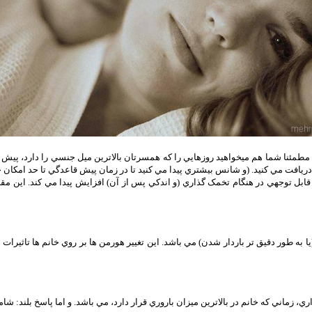
مطمئنا شما هم میخواهید روزهايي را که همسرتان بالاترين ميل جنسي را دارد، پيش بيني
ت مي کنيد. (و شانس بيشتري پيدا مي کنيد تا در زمان پيش قاعدگي تا حد امکان خودت
توجهي در هنگام تخمک گذاري (و اندکي پس از آن) افزايش پيدا مي کند. اين مقال
هفته ترشح هورمون براي توليد مثل (يا به طور دقيق تر باردار شدن) مي باشد. اين تغيير هورمن ها بر روي 
ي، زماني که خانم در بالاترين ميزان باروري قرار دارد، مي باشد. و اما پاسخ بلن