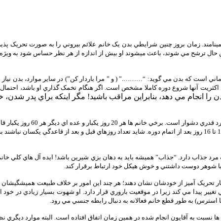
ينامند. زمان بروز چنين شرايطي بدن يک خانم علائم بيروني را به صورت تحريک پذيري 
ني است که بدن مي گويد: “……….” ( و ” مرا باردار کن”) در ساير موارد، بدن نياز چ
ي اکثريت آنها شروع دوره کاملا مشخص است. اگر هنگام تخمک گذاري او باشد، احتمال ا
را انجام مي دهد، بنابراين مراقب باشيد! مگر اينکه براي پدر شدن، خو
رد جذاب دارد. “جذاب” هميشه بايد به دهان بزي شيرين باشد! ايده آل هاي کلي خانم ه
 با شوهر دوست داشتني و خوش هيکل خود ارتباط برقرار کند.
تار تحريک آميز از خودشان نشان دهند؛ هر چند اين امور بر خلاف طبيعت هميشگيشان ب
يکي تغيير پيدا مي کند زيرا در موقعيت باروري قرار دارد. او شهوت بسيار زيادي در
استرس) به طور قطع خانم فعالانه به دنبال رابطه جنسي مي رود.
ها نسبت به آقايون انجام شده در همين زمان اتفاق افتاده است. البته موارد ديگري ن