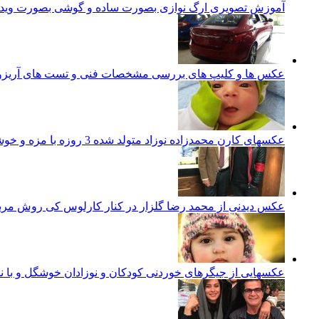
آموزش تصویری ارگ نوازی بصورت ساده و گوشی بصورت ویدئ
عکس ها و کلیپ های بررسی مشخصات فنی و تست های آریزو 5 تورب
عکسهای کارن محمدزاده نوزاد متولد شده 3 روزه با مزه و خوشگل ایرانی
عکس دیدنی از محمد رضا گلزار در کنار کارلوس کی روش مرب
عکسهایی از جیگرهای خوردنی کودکان و نوزادان خوشگل و با ن