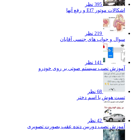
395 نظر
اشکالات موتور Ef7 و رفع آنها
219 نظر
سوال و جواب های جنسی آقایان
141 نظر
آموزش نصب سیستم صوتی بر روی خودرو
68 نظر
تست هوش با اسم دختر
42 نظر
آموزش نصب دوربین دنده عقب بصورت تصویری