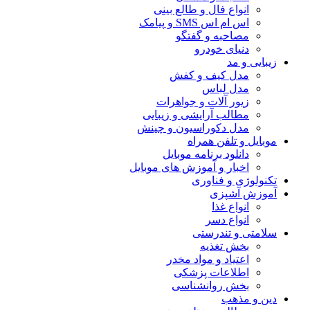
انواع فال و طالع بینی
اس ام اس SMS و پیامک
مصاحبه و گفتگو
دنیای خودرو
زیبایی و مد
مدل کیف و کفش
مدل لباس
زیور آلات و جواهرات
مطالب آرایشی و زیبایی
مدل دکوراسیون و چینش
موبایل و تلفن همراه
دانلود برنامه موبایل
اخبار و آموزش های موبایل
تکنولوژی و فناوری
آموزش آشپزی
انواع غذا
انواع دسر
سلامتی و تندرستی
بخش تغذیه
اعتیاد و مواد مخدر
اطلاعات پزشکی
بخش روانشناسی
دین و مذهب