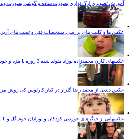
آموزش تصویری ارگ نوازی بصورت ساده و گوشی بصورت ویدئ
عکس ها و کلیپ های بررسی مشخصات فنی و تست های آریزو 5 تورب
عکسهای کارن محمدزاده نوزاد متولد شده 3 روزه با مزه و خوشگل ایرانی
عکس دیدنی از محمد رضا گلزار در کنار کارلوس کی روش مرب
عکسهایی از جیگرهای خوردنی کودکان و نوزادان خوشگل و با ن