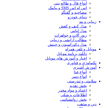
انواع فال و طالع بینی
اس ام اس SMS و پیامک
مصاحبه و گفتگو
دنیای خودرو
زیبایی و مد
مدل کیف و کفش
مدل لباس
زیور آلات و جواهرات
مطالب آرایشی و زیبایی
مدل دکوراسیون و چینش
موبایل و تلفن همراه
دانلود برنامه موبایل
اخبار و آموزش های موبایل
تکنولوژی و فناوری
آموزش آشپزی
انواع غذا
انواع دسر
سلامتی و تندرستی
بخش تغذیه
اعتیاد و مواد مخدر
اطلاعات پزشکی
بخش روانشناسی
دین و مذهب