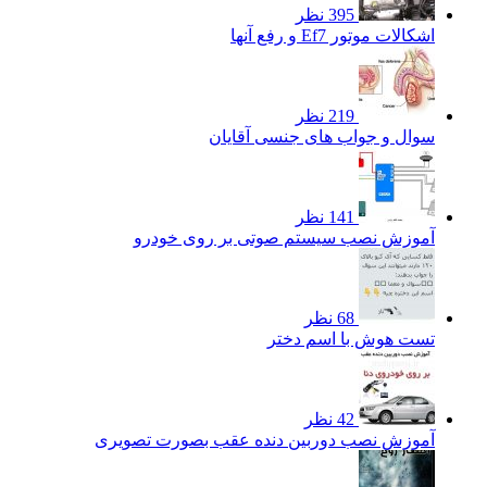
395 نظر
اشکالات موتور Ef7 و رفع آنها
219 نظر
سوال و جواب های جنسی آقایان
141 نظر
آموزش نصب سیستم صوتی بر روی خودرو
68 نظر
تست هوش با اسم دختر
42 نظر
آموزش نصب دوربین دنده عقب بصورت تصویری