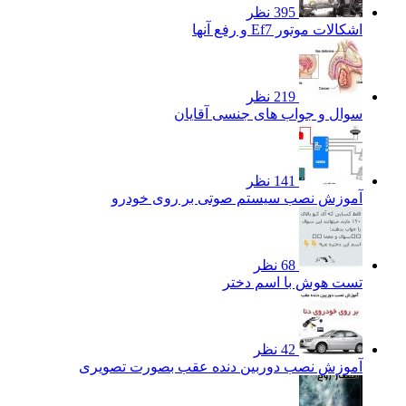
395 نظر
اشکالات موتور Ef7 و رفع آنها
219 نظر
سوال و جواب های جنسی آقایان
141 نظر
آموزش نصب سیستم صوتی بر روی خودرو
68 نظر
تست هوش با اسم دختر
42 نظر
آموزش نصب دوربین دنده عقب بصورت تصویری