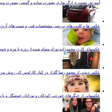
آموزش تصویری ارگ نوازی بصورت ساده و گوشی بصورت ویدئ
عکس ها و کلیپ های بررسی مشخصات فنی و تست های آریزو 5 تورب
عکسهای کارن محمدزاده نوزاد متولد شده 3 روزه با مزه و خوشگل ایرانی
عکس دیدنی از محمد رضا گلزار در کنار کارلوس کی روش مرب
عکسهایی از جیگرهای خوردنی کودکان و نوزادان خوشگل و با ن