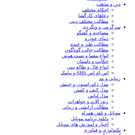
دین و مذهب
احکام مختلف
دعاهای کارگشا
مطالب مختلف دینی
سرگرمی و وبگردی
مصاحبه و گفتگو
دنیای خودرو
مطالب طنز و خنده
مطالب جالب گوناگون
انواع معما و تست هوش
حکایت و داستان
انواع فال و طالع بینی
اس ام اس SMS و پیامک
زیبایی و مد
مدل دکوراسیون و چینش
مدل کیف و کفش
مدل لباس
زیور آلات و جواهرات
مطالب آرایشی و زیبایی
موبایل و تلفن همراه
دانلود برنامه موبایل
اخبار و آموزش های موبایل
تکنولوژی و فناوری