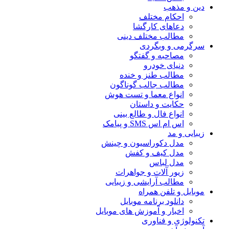
دین و مذهب
احکام مختلف
دعاهای کارگشا
مطالب مختلف دینی
سرگرمی و وبگردی
مصاحبه و گفتگو
دنیای خودرو
مطالب طنز و خنده
مطالب جالب گوناگون
انواع معما و تست هوش
حکایت و داستان
انواع فال و طالع بینی
اس ام اس SMS و پیامک
زیبایی و مد
مدل دکوراسیون و چینش
مدل کیف و کفش
مدل لباس
زیور آلات و جواهرات
مطالب آرایشی و زیبایی
موبایل و تلفن همراه
دانلود برنامه موبایل
اخبار و آموزش های موبایل
تکنولوژی و فناوری