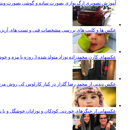
آموزش تصویری ارگ نوازی بصورت ساده و گوشی بصورت ویدئ
عکس ها و کلیپ های بررسی مشخصات فنی و تست های آریزو 5 تورب
عکسهای کارن محمدزاده نوزاد متولد شده 3 روزه با مزه و خوشگل ایرانی
عکس دیدنی از محمد رضا گلزار در کنار کارلوس کی روش مرب
عکسهایی از جیگرهای خوردنی کودکان و نوزادان خوشگل و با ن