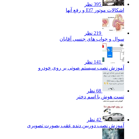
395 نظر
اشکالات موتور Ef7 و رفع آنها
219 نظر
سوال و جواب های جنسی آقایان
141 نظر
آموزش نصب سیستم صوتی بر روی خودرو
68 نظر
تست هوش با اسم دختر
42 نظر
آموزش نصب دوربین دنده عقب بصورت تصویری