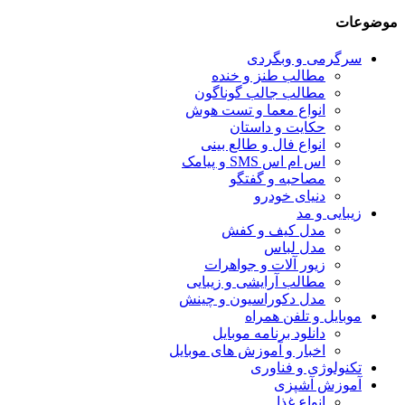
موضوعات
سرگرمی و وبگردی
مطالب طنز و خنده
مطالب جالب گوناگون
انواع معما و تست هوش
حکایت و داستان
انواع فال و طالع بینی
اس ام اس SMS و پیامک
مصاحبه و گفتگو
دنیای خودرو
زیبایی و مد
مدل کیف و کفش
مدل لباس
زیور آلات و جواهرات
مطالب آرایشی و زیبایی
مدل دکوراسیون و چینش
موبایل و تلفن همراه
دانلود برنامه موبایل
اخبار و آموزش های موبایل
تکنولوژی و فناوری
آموزش آشپزی
انواع غذا