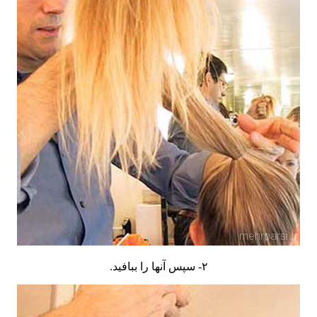
۲- سپس آنها را ببافید.