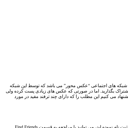
رترین شبکه های اجتماعی “عکس محور” می باشد که توسط این شبکه
 اشتراک بگذارید. اما در صورتی که عکس های زیادی پست کرده ولی
 قصد دارید تعداد آن ها را افزایش دهید، پیشنهاد می کنیم این مطلب را که دارای چند ترفند مفید در مورد
طبیعتا هرچقدر کاربران بیشتری را فالو کنید ، آن ها نیز شما را در این شبکه دنبال خواهند کرد. همچین اگر به تازگی در این شبکه ی اجتماعی ثبت نام نموده اید، می توانید با مراجعه به قسمت Find Friends