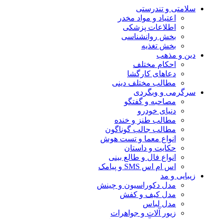
سلامتی و تندرستی
اعتیاد و مواد مخدر
اطلاعات پزشکی
بخش روانشناسی
بخش تغذیه
دین و مذهب
احکام مختلف
دعاهای کارگشا
مطالب مختلف دینی
سرگرمی و وبگردی
مصاحبه و گفتگو
دنیای خودرو
مطالب طنز و خنده
مطالب جالب گوناگون
انواع معما و تست هوش
حکایت و داستان
انواع فال و طالع بینی
اس ام اس SMS و پیامک
زیبایی و مد
مدل دکوراسیون و چینش
مدل کیف و کفش
مدل لباس
زیور آلات و جواهرات