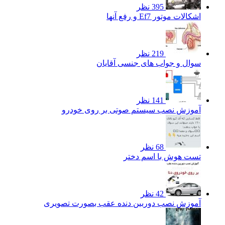
395 نظر
اشکالات موتور Ef7 و رفع آنها
219 نظر
سوال و جواب های جنسی آقایان
141 نظر
آموزش نصب سیستم صوتی بر روی خودرو
68 نظر
تست هوش با اسم دختر
42 نظر
آموزش نصب دوربین دنده عقب بصورت تصویری