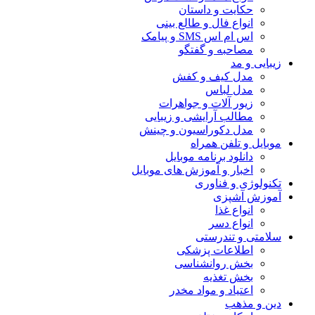
حکایت و داستان
انواع فال و طالع بینی
اس ام اس SMS و پیامک
مصاحبه و گفتگو
زیبایی و مد
مدل کیف و کفش
مدل لباس
زیور آلات و جواهرات
مطالب آرایشی و زیبایی
مدل دکوراسیون و چینش
موبایل و تلفن همراه
دانلود برنامه موبایل
اخبار و آموزش های موبایل
تکنولوژی و فناوری
آموزش آشپزی
انواع غذا
انواع دسر
سلامتی و تندرستی
اطلاعات پزشکی
بخش روانشناسی
بخش تغذیه
اعتیاد و مواد مخدر
دین و مذهب