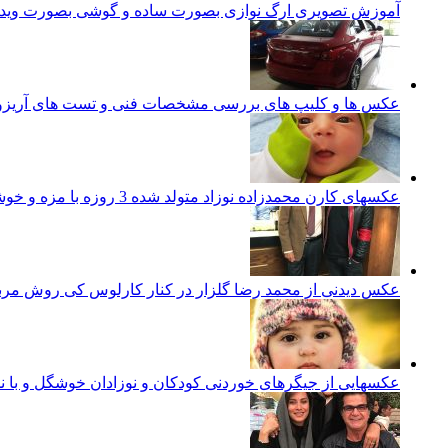
آموزش تصویری ارگ نوازی بصورت ساده و گوشی بصورت ویدئ
عکس ها و کلیپ های بررسی مشخصات فنی و تست های آریزو 5 تورب
عکسهای کارن محمدزاده نوزاد متولد شده 3 روزه با مزه و خوشگل ایرانی
عکس دیدنی از محمد رضا گلزار در کنار کارلوس کی روش مرب
عکسهایی از جیگرهای خوردنی کودکان و نوزادان خوشگل و با ن