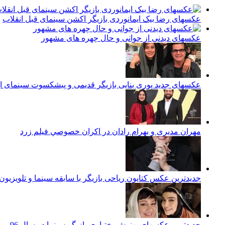
عکسهای رضا بیک ایمانوردی بازیگر اکشن سینمای قبل انقلاب
عکسهای دیدنی از جوانی و حال چهره های مشهور
عکسهای جدید پوری بنایی بازیگر قدیمی و پیشکسوت سینمای ای
مهران مدیری و بهرام رادان در اكران خصوصي فيلم زرد
جدیدترین عکس کتایون ریاحی بازیگر با سابقه سینما و تلویزیون م
جدیدترین عکسهای بهنوش بختیاری بازیگر سینما در سال 96