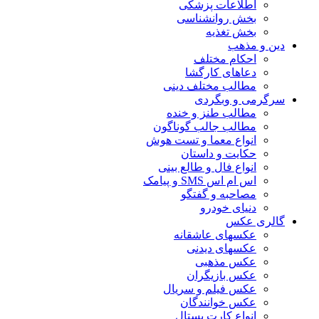
اطلاعات پزشکی
بخش روانشناسی
بخش تغذیه
دین و مذهب
احکام مختلف
دعاهای کارگشا
مطالب مختلف دینی
سرگرمی و وبگردی
مطالب طنز و خنده
مطالب جالب گوناگون
انواع معما و تست هوش
حکایت و داستان
انواع فال و طالع بینی
اس ام اس SMS و پیامک
مصاحبه و گفتگو
دنیای خودرو
گالری عکس
عکسهای عاشقانه
عکسهای دیدنی
عکس مذهبی
عکس بازیگران
عکس فیلم و سریال
عکس خوانندگان
انواع کارت پستال