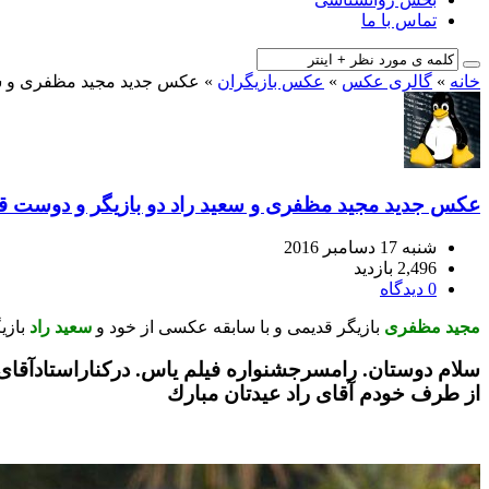
تماس با ما
خانه
»
گالری عکس
»
عکس بازیگران
»
عکس جدید مجید مظفری و سع
عکس جدید مجید مظفری و سعید راد دو بازیگر و دوست ق
شنبه 17 دسامبر 2016
2,496 بازدید
0 دیدگاه
مجید مظفری
بازیگر قدیمی و با سابقه عکسی از خود و
سعید راد
بازی
سلام دوستان. رامسرجشنواره فيلم ياس. دركناراستادآقا
از طرف خودم آقاى راد عيدتان مبارك