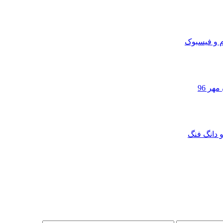
م و فیسبوک
هر 96