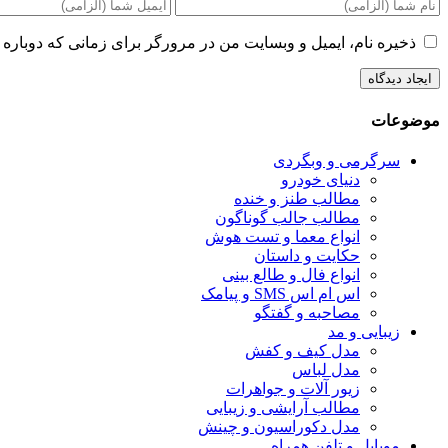
ذخیره نام، ایمیل و وبسایت من در مرورگر برای زمانی که دوباره 
موضوعات
سرگرمی و وبگردی
دنیای خودرو
مطالب طنز و خنده
مطالب جالب گوناگون
انواع معما و تست هوش
حکایت و داستان
انواع فال و طالع بینی
اس ام اس SMS و پیامک
مصاحبه و گفتگو
زیبایی و مد
مدل کیف و کفش
مدل لباس
زیور آلات و جواهرات
مطالب آرایشی و زیبایی
مدل دکوراسیون و چینش
موبایل و تلفن همراه