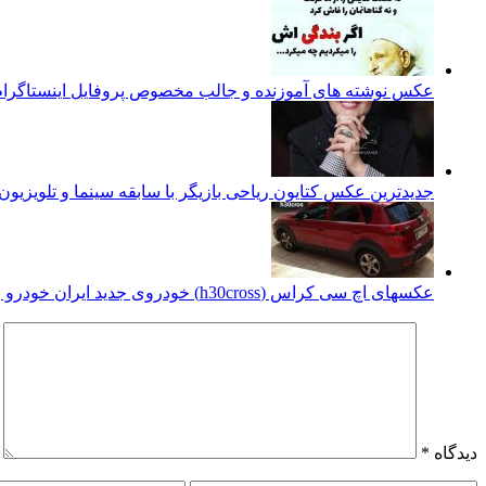
عکس نوشته های آموزنده و جالب مخصوص پروفایل اینستاگرا
جدیدترین عکس کتایون ریاحی بازیگر با سابقه سینما و تلویزیون م
عکسهای اچ سی کراس (h30cross) خودروی جدید ایران خودرو و دانگ فنگ
دیدگاه
*