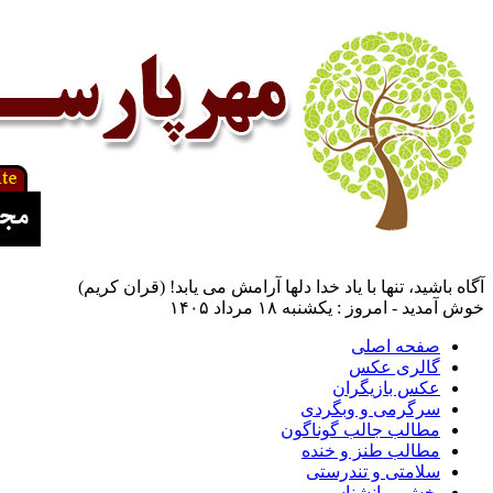
آگاه باشيد، تنها با ياد خدا دلها آرامش می ‏يابد! (قران کریم)
خوش آمدید - امروز : یکشنبه ۱۸ مرداد ۱۴۰۵
صفحه اصلی
گالری عکس
عکس بازیگران
سرگرمی و وبگردی
مطالب جالب گوناگون
مطالب طنز و خنده
سلامتی و تندرستی
بخش روانشناسی