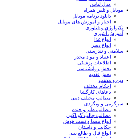
مدل لباس
موبایل و تلفن همراه
دانلود برنامه موبایل
اخبار و آموزش های موبایل
تکنولوژی و فناوری
آموزش آشپزی
انواع غذا
انواع دسر
سلامتی و تندرستی
اعتیاد و مواد مخدر
اطلاعات پزشکی
بخش روانشناسی
بخش تغذیه
دین و مذهب
احکام مختلف
دعاهای کارگشا
مطالب مختلف دینی
سرگرمی و وبگردی
مطالب طنز و خنده
مطالب جالب گوناگون
انواع معما و تست هوش
حکایت و داستان
انواع فال و طالع بینی