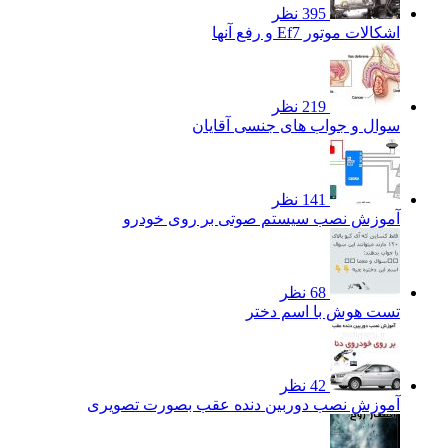
395 نظر
اشکالات موتور Ef7 و رفع آنها
219 نظر
سوال و جواب های جنسی آقایان
141 نظر
آموزش نصب سیستم صوتی بر روی خودرو
68 نظر
تست هوش با اسم دختر
42 نظر
آموزش نصب دوربین دنده عقب بصورت تصویری