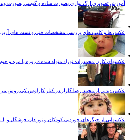
آموزش تصویری ارگ نوازی بصورت ساده و گوشی بصورت ویدئ
عکس ها و کلیپ های بررسی مشخصات فنی و تست های آریزو 5 تورب
عکسهای کارن محمدزاده نوزاد متولد شده 3 روزه با مزه و خوشگل ایرانی
عکس دیدنی از محمد رضا گلزار در کنار کارلوس کی روش مرب
عکسهایی از جیگرهای خوردنی کودکان و نوزادان خوشگل و با ن