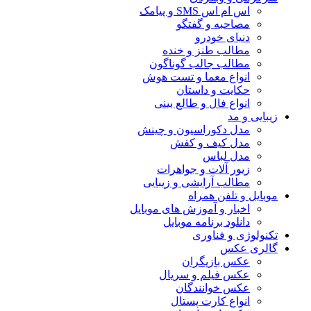
اس ام اس SMS و پیامک
مصاحبه و گفتگو
دنیای خودرو
مطالب طنز و خنده
مطالب جالب گوناگون
انواع معما و تست هوش
حکایت و داستان
انواع فال و طالع بینی
زیبایی و مد
مدل دکوراسیون و چینش
مدل کیف و کفش
مدل لباس
زیور آلات و جواهرات
مطالب آرایشی و زیبایی
موبایل و تلفن همراه
اخبار و آموزش های موبایل
دانلود برنامه موبایل
تکنولوژی و فناوری
گالری عکس
عکس بازیگران
عکس فیلم و سریال
عکس خوانندگان
انواع کارت پستال