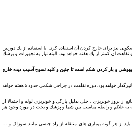
پی نیز برای خارج كردن آن استفاده كرد. با استفاده از یك دوربین
هت آن كمتر از یك هفته خواهد بود. البته نیاز به تجهیزات و پزشك
یهوشی و باز كردن شكم است تا جنین و كلیه نسوج آسیب دیده خارج
ممكن است در شرایطی بتوان لوله رحم را ترمیم كرد اما گاهی لازم است كل یك لوله خارج شود و این مساله روی توانایی باروری در آینده تاثیرگذار خواهد بود. دوره نقاهت در جراحی شكمی حدود 6 هفته خواهد
از بروز خونریزی داخلی بدلیل پارگی و خونریزی لوله و احتمالا از
یی می شوند. كلید تشخیص زود هنگام، توجه به علائم و رابطه مناسب بین شما و پزشك و بحث در مورد وجود هر
 باید از هر گونه بیماری های منتقله از راه جنسی مانند سوزاک و …