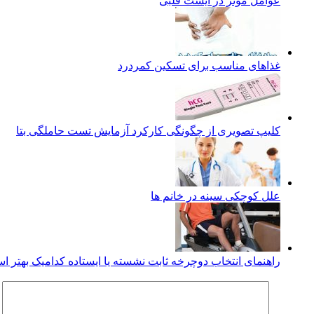
عوامل موثر در ایست قلبی
غذاهای مناسب برای تسکین کمردرد
کلیپ تصویری از چگونگی کارکرد آزمایش تست حاملگی بتا
علل کوچکی سینه در خانم ها
راهنمای انتخاب دوچرخه ثابت نشسته یا ایستاده کدامیک بهتر 