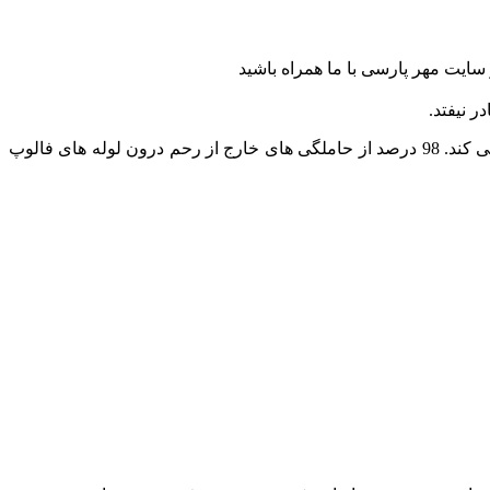
ز سایت مهر پارسی با ما همراه باشید
ر نیفتد.
حاملگی خارج از رحم به حالتی گفته می شود که تخمک لقاح یافته در جایی به غیر از دیواره داخلی رحم مستقر می شود و شروع به رشد می کند. 98 درصد از حاملگی های خارج از رحم درون لوله های فالوپ