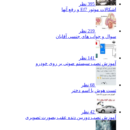
395 نظر
اشکالات موتور Ef7 و رفع آنها
219 نظر
سوال و جواب های جنسی آقایان
141 نظر
آموزش نصب سیستم صوتی بر روی خودرو
68 نظر
تست هوش با اسم دختر
42 نظر
آموزش نصب دوربین دنده عقب بصورت تصویری