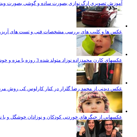
آموزش تصویری ارگ نوازی بصورت ساده و گوشی بصورت ویدئ
عکس ها و کلیپ های بررسی مشخصات فنی و تست های آریزو 5 تورب
عکسهای کارن محمدزاده نوزاد متولد شده 3 روزه با مزه و خوشگل ایرانی
عکس دیدنی از محمد رضا گلزار در کنار کارلوس کی روش مرب
عکسهایی از جیگرهای خوردنی کودکان و نوزادان خوشگل و با ن