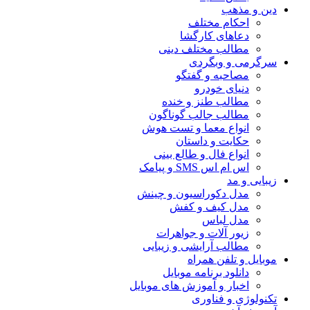
دین و مذهب
احکام مختلف
دعاهای کارگشا
مطالب مختلف دینی
سرگرمی و وبگردی
مصاحبه و گفتگو
دنیای خودرو
مطالب طنز و خنده
مطالب جالب گوناگون
انواع معما و تست هوش
حکایت و داستان
انواع فال و طالع بینی
اس ام اس SMS و پیامک
زیبایی و مد
مدل دکوراسیون و چینش
مدل کیف و کفش
مدل لباس
زیور آلات و جواهرات
مطالب آرایشی و زیبایی
موبایل و تلفن همراه
دانلود برنامه موبایل
اخبار و آموزش های موبایل
تکنولوژی و فناوری