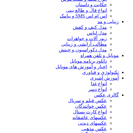
حکایت و داستان
انواع فال و طالع بینی
اس ام اس SMS و پیامک
زیبایی و مد
مدل کیف و کفش
مدل لباس
زیور آلات و جواهرات
مطالب آرایشی و زیبایی
مدل دکوراسیون و چینش
موبایل و تلفن همراه
دانلود برنامه موبایل
اخبار و آموزش های موبایل
تکنولوژی و فناوری
آموزش آشپزی
انواع غذا
انواع دسر
گالری عکس
عکس فیلم و سریال
عکس خوانندگان
انواع کارت پستال
عکسهای عاشقانه
عکسهای دیدنی
عکس مذهبی