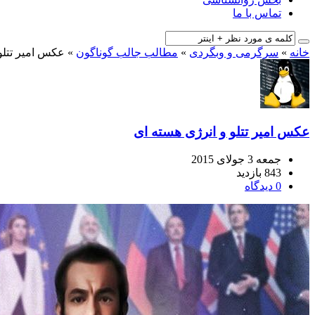
تماس با ما
خانه
»
سرگرمی و وبگردی
»
مطالب جالب گوناگون
»
عکس امیر تتلو
عکس امیر تتلو و انرژی هسته ای
جمعه 3 جولای 2015
843 بازدید
0 دیدگاه