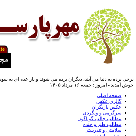
برخي برده به دنيا مي آيند، ديگران برده مي شوند و باز عده اي به س
خوش آمدید - امروز : جمعه ۱۶ مرداد ۱۴۰۵
صفحه اصلی
گالری عکس
عکس بازیگران
سرگرمی و وبگردی
مطالب جالب گوناگون
مطالب طنز و خنده
سلامتی و تندرستی
بخش روانشناسی