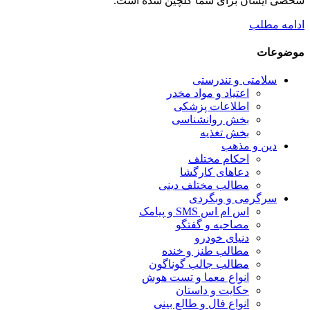
شخصی ایشان برای شما گلچین شده است.
ادامه مطلب
موضوعات
سلامتی و تندرستی
اعتیاد و مواد مخدر
اطلاعات پزشکی
بخش روانشناسی
بخش تغذیه
دین و مذهب
احکام مختلف
دعاهای کارگشا
مطالب مختلف دینی
سرگرمی و وبگردی
اس ام اس SMS و پیامک
مصاحبه و گفتگو
دنیای خودرو
مطالب طنز و خنده
مطالب جالب گوناگون
انواع معما و تست هوش
حکایت و داستان
انواع فال و طالع بینی