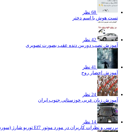
68 نظر
تست هوش با اسم دختر
42 نظر
آموزش نصب دوربین دنده عقب بصورت تصویری
41 نظر
آموزش احضار روح
24 نظر
آموزش زبان عربی خوزستانی جنوب ایران
14 نظر
بررسی و نظرات کاریران در مورد موتور Ef7 توربو شارژ (سورن توربو)