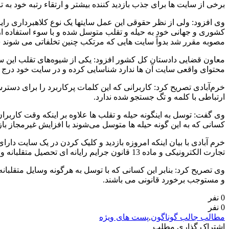
برخی از سایت ها برای جذب بازدید کننده بیشتر و ارتقاء رتبه خود به
وی افزود: ولی از نظر حقوقی این عمل سایتها یک نوع کلاهبرداری رایا
کشوری و جهانی خود به حیله و تقلب متوسل شده و با سوء استفاده از 
مصوبه مقرر شد بدواً سایت هایی که مرتکب چنین تخلفاتی می شوند شنا
معاون قضایی دادستان کل کشور افزود: یکی از شیوه‌های تقلب این س
محتوای واقعی سایت آن ها ندارد شناسایی کرده و در سایت خود درج م
خرم‌آبادی تصریح کرد: کاربرانی که این کلمات پرکاربرد را برای دس
ارتباطی با کلمه و تگ جستجو شده ندارد.
وی گفت: توسل به اینگونه حیله و تقلب ها علاوه بر اینکه وقت کاربر
کسانی که به این گونه حیله ها متوسل می‌شوند با افزایش غیرمجاز ب
تجارت الکترونیکی و ماده 13 قانون جرایم رایانه ای تحصیل متقلبانه و غیرمجاز مال، منفعت، خدمات و امتیازات مالی از طریق سامانه های رایانه ای را تحت عنوان کلاهبرداری رایانه ای جرم انگاری کرده است.
وی تصریح کرد: بنابر این کسانی که با توسل به هرگونه وسایل متقلبا
و مستوجب برخورد قانونی می باشند.
0 نفر
0 نفر
مطالب جالب گوناگون
,
پست های ویژه
اشتراک گذاری مطلب