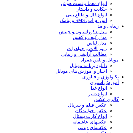
انواع معما و تست هوش
حکایت و داستان
انواع فال و طالع بینی
اس ام اس SMS و پیامک
زیبایی و مد
مدل دکوراسیون و چینش
مدل کیف و کفش
مدل لباس
زیور آلات و جواهرات
مطالب آرایشی و زیبایی
موبایل و تلفن همراه
دانلود برنامه موبایل
اخبار و آموزش های موبایل
تکنولوژی و فناوری
آموزش آشپزی
انواع غذا
انواع دسر
گالری عکس
عکس فیلم و سریال
عکس خوانندگان
انواع کارت پستال
عکسهای عاشقانه
عکسهای دیدنی