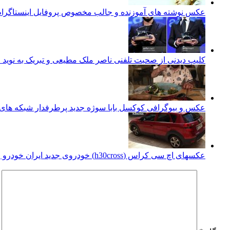
عکس نوشته های آموزنده و جالب مخصوص پروفایل اینستاگرا
کلیپ دیدنی از صحبت تلفنی ناصر ملک مطیعی و تبریک به نوید 
عکس و بیوگرافی کوکسل بابا سوژه جدید پرطرفدار شبکه های مجازی aba
عکسهای اچ سی کراس (h30cross) خودروی جدید ایران خودرو و دانگ فنگ