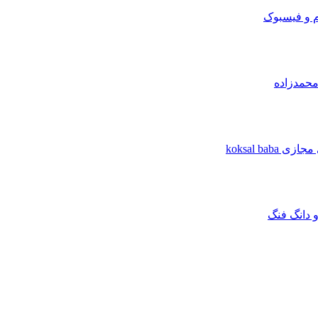
م و فیسبوک
محمدزاده
koksal b