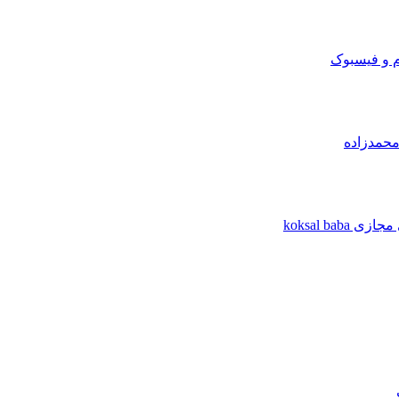
م و فیسبوک
محمدزاده
koksal b