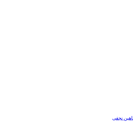
هین نجفی