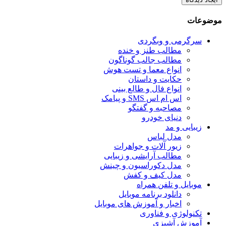
موضوعات
سرگرمی و وبگردی
مطالب طنز و خنده
مطالب جالب گوناگون
انواع معما و تست هوش
حکایت و داستان
انواع فال و طالع بینی
اس ام اس SMS و پیامک
مصاحبه و گفتگو
دنیای خودرو
زیبایی و مد
مدل لباس
زیور آلات و جواهرات
مطالب آرایشی و زیبایی
مدل دکوراسیون و چینش
مدل کیف و کفش
موبایل و تلفن همراه
دانلود برنامه موبایل
اخبار و آموزش های موبایل
تکنولوژی و فناوری
آموزش آشپزی