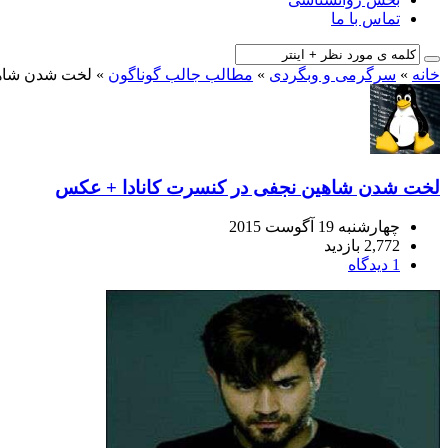
تماس با ما
خانه
»
سرگرمی و وبگردی
»
مطالب جالب گوناگون
»
لخت شدن شاهی
لخت شدن شاهین نجفی در کنسرت کانادا + عکس
چهارشنبه 19 آگوست 2015
2,772 بازدید
1 دیدگاه