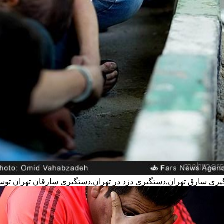
ری سارق تهران,دستگیری دزد در تهران,دستگیری سارقان تهران توس