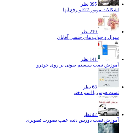
395 نظر
اشکالات موتور Ef7 و رفع آنها
219 نظر
سوال و جواب های جنسی آقایان
141 نظر
آموزش نصب سیستم صوتی بر روی خودرو
68 نظر
تست هوش با اسم دختر
42 نظر
آموزش نصب دوربین دنده عقب بصورت تصویری