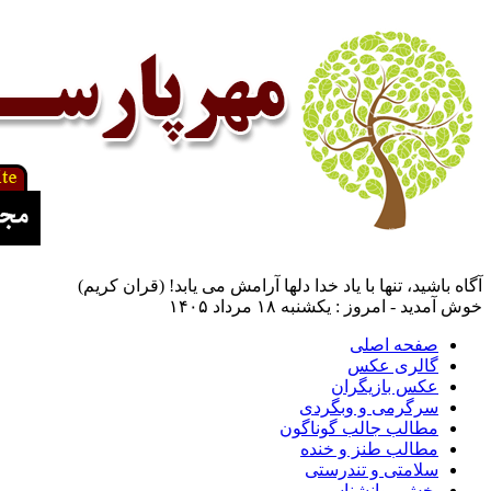
آگاه باشيد، تنها با ياد خدا دلها آرامش می ‏يابد! (قران کریم)
خوش آمدید - امروز : یکشنبه ۱۸ مرداد ۱۴۰۵
صفحه اصلی
گالری عکس
عکس بازیگران
سرگرمی و وبگردی
مطالب جالب گوناگون
مطالب طنز و خنده
سلامتی و تندرستی
بخش روانشناسی