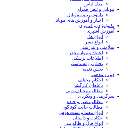
مدل لباس
موبایل و تلفن همراه
دانلود برنامه موبایل
اخبار و آموزش های موبایل
تکنولوژی و فناوری
آموزش آشپزی
انواع غذا
انواع دسر
سلامتی و تندرستی
اعتیاد و مواد مخدر
اطلاعات پزشکی
بخش روانشناسی
بخش تغذیه
دین و مذهب
احکام مختلف
دعاهای کارگشا
مطالب مختلف دینی
سرگرمی و وبگردی
مطالب طنز و خنده
مطالب جالب گوناگون
انواع معما و تست هوش
حکایت و داستان
انواع فال و طالع بینی