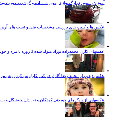
آموزش تصویری ارگ نوازی بصورت ساده و گوشی بصورت ویدئ
عکس ها و کلیپ های بررسی مشخصات فنی و تست های آریزو 5 تورب
عکسهای کارن محمدزاده نوزاد متولد شده 3 روزه با مزه و خوشگل ایرانی
عکس دیدنی از محمد رضا گلزار در کنار کارلوس کی روش مرب
عکسهایی از جیگرهای خوردنی کودکان و نوزادان خوشگل و با ن