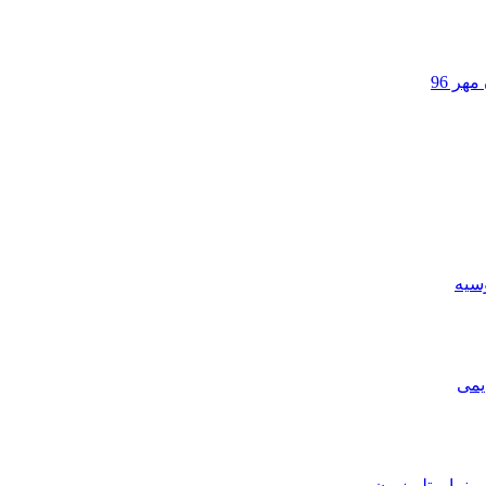
هر 96
وسیه
یمی