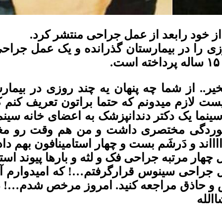
از خود رابعد از عمل جراحی منتشر کرد.
زی را در بیمارستان گذرانده و یک عمل جراح
ر.. از شما چه پنهان یه چند روزى در بیمار
ست لازم میدونم که حتما براتون تعریف کنم ک
نما یک دکتر دندانپزشک به اعضای خانه سینما
 خوردگى مختصری داشت و من هم وقت رو مغتن
اااند و دَرشَم بست و چهار استامینافون بهم د
 چهار مرتبه جراحى فک و لثه و بارها پیوند 
جراحی سینوس قرارگرفتم…! که امیدوارم آخر 
و حاذق مراجعه کنید. امروز مرخص شدم…! د
الله