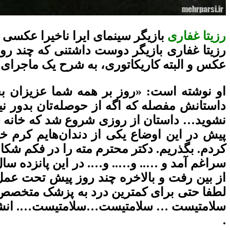
رزیتا غفاری
بازیگر سینمای ایرا ناخیرا عکسی 
رزیتا غفاری بازیگر دوست داشتنی که چند رو
عکس و البته کاریکاتوری، به شرح یک ماجرای ۱۵ ساله پرداخته است.
او نوشته است: «روز بر همه شما عزیزان بخی
داستانش مفصله که اگه از حوصله‌تان بدور نی
نشوید… داستان از روزی شروع شد که خانه سی
پیش در این اوضاع یکى از دندان‌هایم کرم
کردم. بگذریم. دکتر محترم مته را در فکم شکاا
سراغم آمد و ….. و….. و…. در این پانزده سال
از بین رفت و بالاخره چند روز پیش تحت عمل 
لطفا حتى براى کمترین درد به پزشک متخصص 
سلامتیست … سلامتیست…سلامتیست…. انشا
.